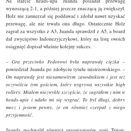
Na starcie heads-upa Juanda posiadał przewagę
wynoszącą 2-1, a później jeszcze znaczącą ją zwiększył.
Holz nie zamierzał się poddawać i zdołał nawet uzyskać
przewagę, ale nie trwała ona długo. Ostatecznie Holz
zagrał za wszystko z A3, Juanda sprawdził z A5, a board
dał zwycięstwo Indonezyjczykowi, który na listę swoich
osiągnięć dopisał właśnie kolejny sukces.
–
Gra przeciwko Fedorowi była naprawdę ciężka
–
powiedział Juanda po zdobyciu tytułu mistrzowskiego. –
On naprawdę jest niesamowitym zawodnikiem i jest też
oczywiście tym gościem, który wygrywa wszystkie high
rollery. Miałem niezwykłe szczęście, że zagrałem z nim w
heads-upie i udało mi się wygrać. To był długi, dobry
mecz i jestem pewny, że on również czerpał z niego
przyjemność.
Juanda pochwalił również organizatorów serii Triton: