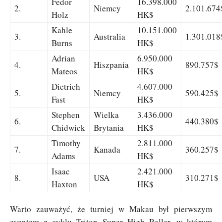
Fedor
16.398.000
2.
Niemcy
2.101.674
Holz
HK$
Kahle
10.151.000
3.
Australia
1.301.018
Burns
HK$
Adrian
6.950.000
4.
Hiszpania
890.757$
Mateos
HK$
Dietrich
4.607.000
5.
Niemcy
590.425$
Fast
HK$
Stephen
Wielka
3.436.000
6.
440.380$
Chidwick
Brytania
HK$
Timothy
2.811.000
7.
Kanada
360.257$
Adams
HK$
Isaac
2.421.000
8.
USA
310.271$
Haxton
HK$
Warto zauważyć, że turniej w Makau był pierwszym
eventem z cyklu Triton Super High Roller, w którym