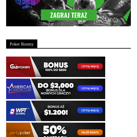
Poker Roomy