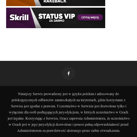
Niniejszy Serwis prowadzony jest w języku polskim i adresowany do
polskojęzycznych odbiorców zamieszkałych na terytoriach, gdzie korzystanie z
Serwisu jest zgodne z prawem. Uczestnictwo w Serwisie jest dozwolone tylko i
wyłącznie dla osób podlegających jurysdykcjom, w których uczestnictwo w Grach
jest legalne. Korzystając z Serwisu, Gracz zapewnia Administratora, że uczestnictwo
w Grach jest w jego jurysdykcji dozwolone i ponosi pełną odpowiedzialność przed
Administratorem za prawdziwość złożonego przez siebie oświadczenia.