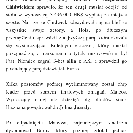
Chidwickiem
sprawiło, że ten drugi musiał odejść od
stołu w wynoszącą 3.436.000 HK$ wypłatą za miejsce
szóste. Na riverze Chidwick zdecydował się na blef za
wszystkie swoje żetony, a Holz, po dłuższym
przemyśleniu, sprawdził z najwyższą parą, która okazała
się wystarczająca. Kolejnym graczem, który musiał
pożegnać się z marzeniami o tytule mistrzowskim, był
Fast. Niemiec zagrał 3-bet allin z AK, a sprawdził go
posiadający parę dziewiątek Burns.
Kilka poziomów później wyeliminowany został chip
leader przed startem finałowych zmagań, Mateos.
Wynoszący mniej niż dziesięć big blindów stack
Johna Juandy
Hiszpana powędrował do
.
Po odpadnięciu Mateosa, najmniejszym stackiem
dysponował Burns, który później zdołał jednak