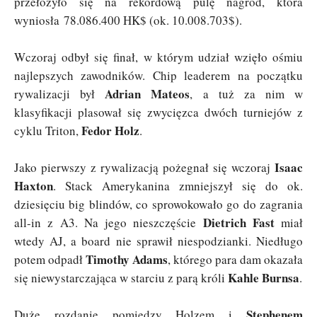
przełożyło się na rekordową pulę nagród, która
wyniosła 78.086.400 HK$ (ok. 10.008.703$).
Wczoraj odbył się finał, w którym udział wzięło ośmiu
najlepszych zawodników. Chip leaderem na początku
Adrian Mateos
rywalizacji był
, a tuż za nim w
klasyfikacji plasował się zwycięzca dwóch turniejów z
Fedor Holz
cyklu Triton,
.
Isaac
Jako pierwszy z rywalizacją pożegnał się wczoraj
Haxton
. Stack Amerykanina zmniejszył się do ok.
dziesięciu big blindów, co sprowokowało go do zagrania
Dietrich Fast
all-in z A3. Na jego nieszczęście
miał
wtedy AJ, a board nie sprawił niespodzianki. Niedługo
Timothy Adams
potem odpadł
, którego para dam okazała
Kahle Burnsa
się niewystarczająca w starciu z parą króli
.
Stephenem
Duże rozdanie pomiędzy Holzem i