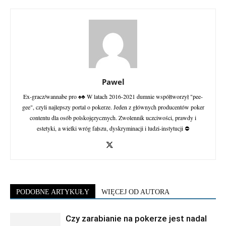
Pawel
Ex-gracz/wannabe pro ♠♣ W latach 2016-2021 dumnie współtworzył "pee-
gee", czyli najlepszy portal o pokerze. Jeden z głównych producentów poker
contentu dla osób polskojęzycznych. Zwolennik uczciwości, prawdy i
estetyki, a wielki wróg fałszu, dyskryminacji i ludzi-instytucji ⛔
PODOBNE ARTYKUŁY
WIĘCEJ OD AUTORA
Czy zarabianie na pokerze jest nadal