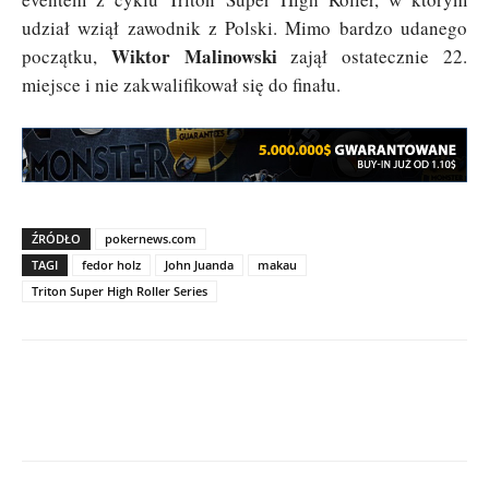
udział wziął zawodnik z Polski. Mimo bardzo udanego
Wiktor Malinowski
początku,
zajął ostatecznie 22.
miejsce i nie zakwalifikował się do finału.
ŹRÓDŁO
pokernews.com
TAGI
fedor holz
John Juanda
makau
Triton Super High Roller Series