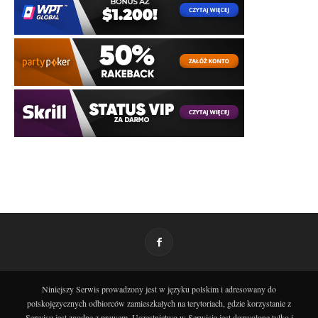
Niniejszy Serwis prowadzony jest w języku polskim i adresowany do
polskojęzycznych odbiorców zamieszkałych na terytoriach, gdzie korzystanie z
Serwisu jest zgodne z prawem. Uczestnictwo w Serwisie jest dozwolone tylko i