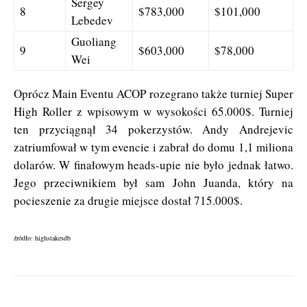
Sergey
8
$783,000
$101,000
Lebedev
Guoliang
9
$603,000
$78,000
Wei
Oprócz Main Eventu ACOP rozegrano także turniej Super
High Roller z wpisowym w wysokości 65.000$. Turniej
ten przyciągnął 34 pokerzystów. Andy Andrejevic
zatriumfował w tym evencie i zabrał do domu 1,1 miliona
dolarów. W finałowym heads-upie nie było jednak łatwo.
Jego przeciwnikiem był sam John Juanda, który na
pocieszenie za drugie miejsce dostał 715.000$.
źródło: highstakesdb