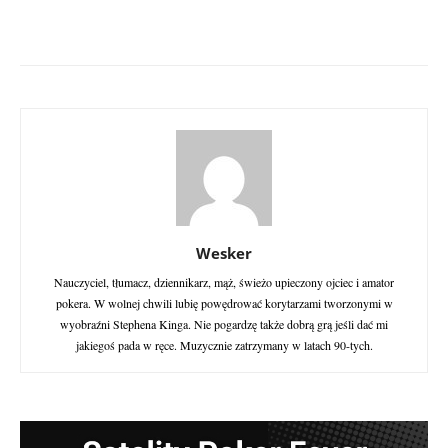
Wesker
Nauczyciel, tłumacz, dziennikarz, mąż, świeżo upieczony ojciec i amator
pokera. W wolnej chwili lubię powędrować korytarzami tworzonymi w
wyobraźni Stephena Kinga. Nie pogardzę także dobrą grą jeśli dać mi
jakiegoś pada w ręce. Muzycznie zatrzymany w latach 90-tych.