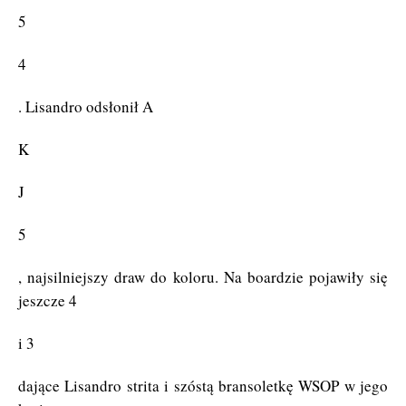
5
4
. Lisandro odsłonił A
K
J
5
, najsilniejszy draw do koloru. Na boardzie pojawiły się
jeszcze 4
i 3
dające Lisandro strita i szóstą bransoletkę WSOP w jego