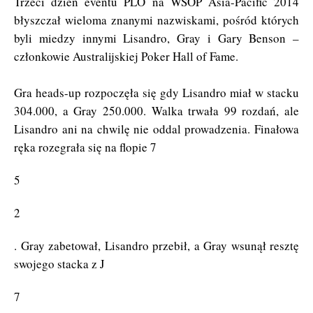
Trzeci dzień eventu PLO na WSOP Asia-Pacific 2014
błyszczał wieloma znanymi nazwiskami, pośród których
byli miedzy innymi Lisandro, Gray i Gary Benson –
członkowie Australijskiej Poker Hall of Fame.
Gra heads-up rozpoczęła się gdy Lisandro miał w stacku
304.000, a Gray 250.000. Walka trwała 99 rozdań, ale
Lisandro ani na chwilę nie oddal prowadzenia. Finałowa
ręka rozegrała się na flopie 7
5
2
. Gray zabetował, Lisandro przebił, a Gray wsunął resztę
swojego stacka z J
7