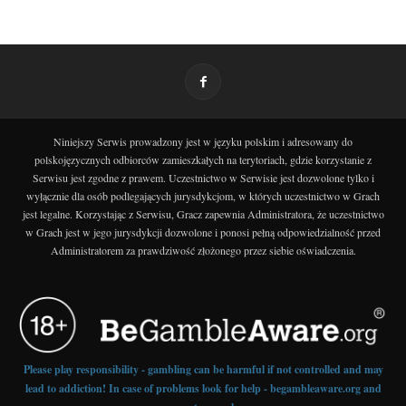
Niniejszy Serwis prowadzony jest w języku polskim i adresowany do
polskojęzycznych odbiorców zamieszkałych na terytoriach, gdzie korzystanie z
Serwisu jest zgodne z prawem. Uczestnictwo w Serwisie jest dozwolone tylko i
wyłącznie dla osób podlegających jurysdykcjom, w których uczestnictwo w Grach
jest legalne. Korzystając z Serwisu, Gracz zapewnia Administratora, że uczestnictwo
w Grach jest w jego jurysdykcji dozwolone i ponosi pełną odpowiedzialność przed
Administratorem za prawdziwość złożonego przez siebie oświadczenia.
Please play responsibility - gambling can be harmful if not controlled and may
lead to addiction! In case of problems look for help - begambleaware.org and