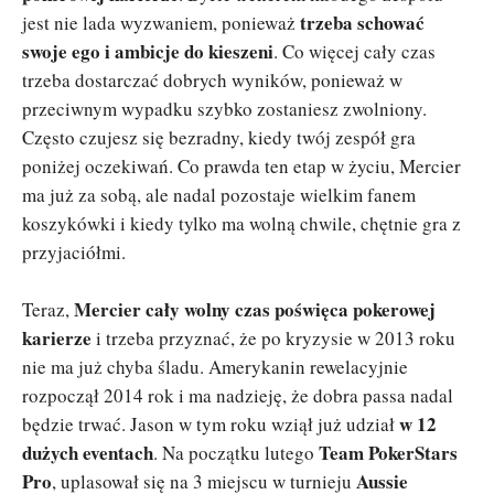
trzeba schować
jest nie lada wyzwaniem, ponieważ
swoje ego i ambicje do kieszeni
. Co więcej cały czas
trzeba dostarczać dobrych wyników, ponieważ w
przeciwnym wypadku szybko zostaniesz zwolniony.
Często czujesz się bezradny, kiedy twój zespół gra
poniżej oczekiwań. Co prawda ten etap w życiu, Mercier
ma już za sobą, ale nadal pozostaje wielkim fanem
koszykówki i kiedy tylko ma wolną chwile, chętnie gra z
przyjaciółmi.
Mercier cały wolny czas poświęca pokerowej
Teraz,
karierze
i trzeba przyznać, że po kryzysie w 2013 roku
nie ma już chyba śladu. Amerykanin rewelacyjnie
rozpoczął 2014 rok i ma nadzieję, że dobra passa nadal
w 12
będzie trwać. Jason w tym roku wziął już udział
dużych eventach
Team PokerStars
. Na początku lutego
Pro
Aussie
, uplasował się na 3 miejscu w turnieju