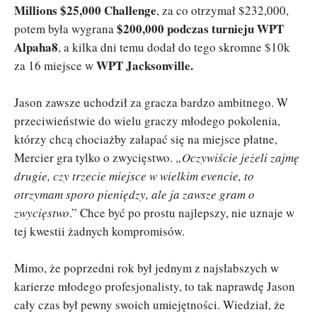
Millions $25,000 Challenge
, za co otrzymał $232,000,
$200,000 podczas turnieju WPT
potem była wygrana
Alpaha8
, a kilka dni temu dodał do tego skromne $10k
WPT Jacksonville.
za 16 miejsce w
Jason zawsze uchodził za gracza bardzo ambitnego. W
przeciwieństwie do wielu graczy młodego pokolenia,
którzy chcą chociażby załapać się na miejsce płatne,
Mercier gra tylko o zwycięstwo.
„Oczywiście jeżeli zajmę
drugie, czy trzecie miejsce w wielkim evencie, to
otrzymam sporo pieniędzy, ale ja zawsze gram o
zwycięstwo
.” Chce być po prostu najlepszy, nie uznaje w
tej kwestii żadnych kompromisów.
Mimo, że poprzedni rok był jednym z najsłabszych w
karierze młodego profesjonalisty, to tak naprawdę Jason
cały czas był pewny swoich umiejętności. Wiedział, że