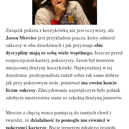
Związek pokera z koszykówką nie jest oczywisty, ale
Jason Mercier
jest przykładem gracza, który odniósł
obie
sukcesy w obu dziedzinach i jak przyznaje
dyscypliny mają ze sobą wiele wspólnego.
Jeszcze przed
rozpoczęciem kariery pokerzysty, Jason był trenerem
miejscowej drużyny koszykówki. Najwyraźniej w tej
dziedzinie, profesjonalista radził sobie tak samo dobrze
ma swoim koncie
jak przy pokerowym stole, ponieważ
liczne sukcesy
. Zdecydowanie największym było jednak
zdobycie mistrzostwa stanu ze szkolną drużyną juniorów.
Mercier z chęcią wraca pamięcią do tamtych chwil i
działalność ta pomogła mu również w
twierdzi, że
pokerowej karierze
. Bycie trenerem młodego zespołu