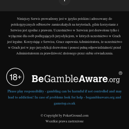
Niniejszy Serwis prowadzony jest w języku polskim i adresowany do
polskojęzycznych odbiorców zamieszkałych na terytoriach, gdzie korzystanie z
Serwisu jest zgodne z prawem. Uczestnictwo w Serwisie jest dozwolone tylko i
wyłącznie dla osób podlegających jurysdykcjom, w których uczestnictwo w Grach
jest legalne. Korzystając z Serwisu, Gracz zapewnia Administratora, że uczestnictwo
w Grach jest w jego jurysdykcji dozwolone i ponosi pełną odpowiedzialność przed
Administratorem za prawdziwość złożonego przez siebie oświadczenia.
Please play responsibility - gambling can be harmful if not controlled and may
lead to addiction! In case of problems look for help - begambleaware.org and
gamstop.co.uk
© Copyright by PokerGround.com
Wszelkie prawa zastrzeżone