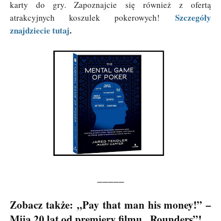
karty do gry. Zapoznajcie się również z ofertą
Szczegóły
atrakcyjnych koszulek pokerowych!
znajdziecie tutaj
.
_____
Zobacz także:
„Pay that man his money!” –
Mija 20 lat od premiery filmu „Rounders”!