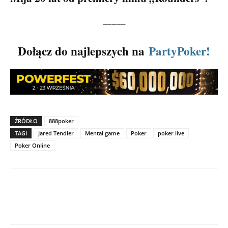
_____
Dołącz do najlepszych na
PartyPoker!
ŹRÓDŁO
888poker
TAGI
Jared Tendler
Mental game
Poker
poker live
Poker Online