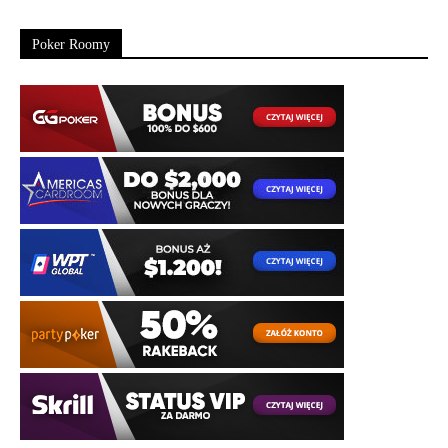
Poker Roomy