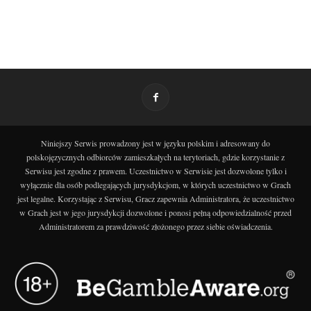
Niniejszy Serwis prowadzony jest w języku polskim i adresowany do
polskojęzycznych odbiorców zamieszkałych na terytoriach, gdzie korzystanie z
Serwisu jest zgodne z prawem. Uczestnictwo w Serwisie jest dozwolone tylko i
wyłącznie dla osób podlegających jurysdykcjom, w których uczestnictwo w Grach
jest legalne. Korzystając z Serwisu, Gracz zapewnia Administratora, że uczestnictwo
w Grach jest w jego jurysdykcji dozwolone i ponosi pełną odpowiedzialność przed
Administratorem za prawdziwość złożonego przez siebie oświadczenia.