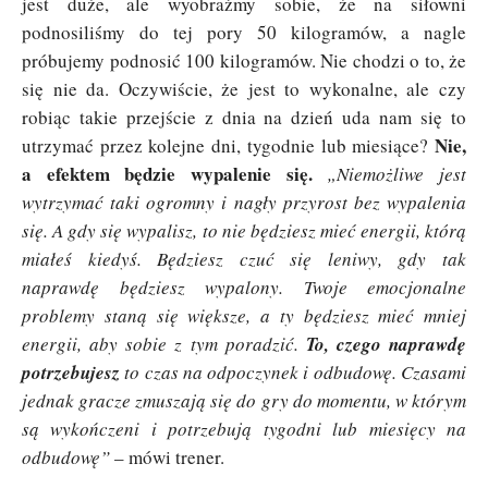
jest duże, ale wyobraźmy sobie, że na siłowni
podnosiliśmy do tej pory 50 kilogramów, a nagle
próbujemy podnosić 100 kilogramów. Nie chodzi o to, że
się nie da. Oczywiście, że jest to wykonalne, ale czy
robiąc takie przejście z dnia na dzień uda nam się to
Nie,
utrzymać przez kolejne dni, tygodnie lub miesiące?
a efektem będzie wypalenie się.
„Niemożliwe jest
wytrzymać taki ogromny i nagły przyrost bez wypalenia
się. A gdy się wypalisz, to nie będziesz mieć energii, którą
miałeś kiedyś. Będziesz czuć się leniwy, gdy tak
naprawdę będziesz wypalony. Twoje emocjonalne
problemy staną się większe, a ty będziesz mieć mniej
energii, aby sobie z tym poradzić.
To, czego naprawdę
potrzebujesz
to czas na odpoczynek i odbudowę. Czasami
jednak gracze zmuszają się do gry do momentu, w którym
są wykończeni i potrzebują tygodni lub miesięcy na
odbudowę”
– mówi trener.