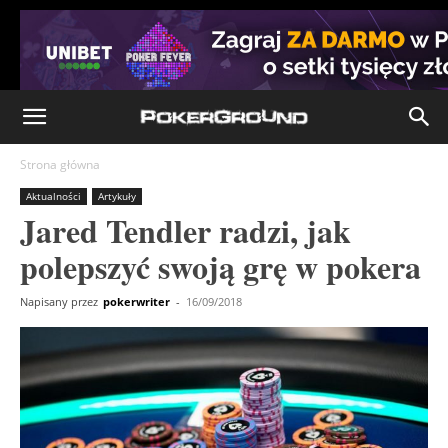
Strona główna
Aktualności
Artykuły
Jared Tendler radzi, jak
polepszyć swoją grę w pokera
Napisany przez
pokerwriter
-
16/09/2018