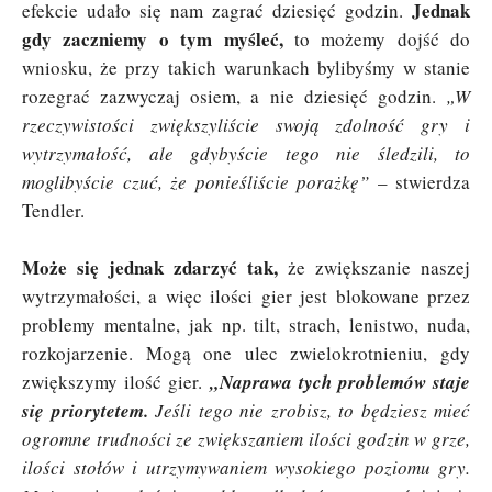
Jednak
efekcie udało się nam zagrać dziesięć godzin.
gdy zaczniemy o tym myśleć,
to możemy dojść do
wniosku, że przy takich warunkach bylibyśmy w stanie
rozegrać zazwyczaj osiem, a nie dziesięć godzin.
„W
rzeczywistości zwiększyliście swoją zdolność gry i
wytrzymałość, ale gdybyście tego nie śledzili, to
moglibyście czuć, że ponieśliście porażkę”
– stwierdza
Tendler.
Może się jednak zdarzyć tak,
że zwiększanie naszej
wytrzymałości, a więc ilości gier jest blokowane przez
problemy mentalne, jak np. tilt, strach, lenistwo, nuda,
rozkojarzenie. Mogą one ulec zwielokrotnieniu, gdy
zwiększymy ilość gier.
„Naprawa tych problemów staje
się priorytetem.
Jeśli tego nie zrobisz, to będziesz mieć
ogromne trudności ze zwiększaniem ilości godzin w grze,
ilości stołów i utrzymywaniem wysokiego poziomu gry.