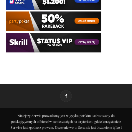
Niniejszy Serwis prowadzony jest w języku polskim i adresowany do
polskojęzycznych odbiorców zamieszkałych na terytoriach, gdzie korzystanie z
Serwisu jest zgodne z prawem. Uczestnictwo w Serwisie jest dozwolone tylko i