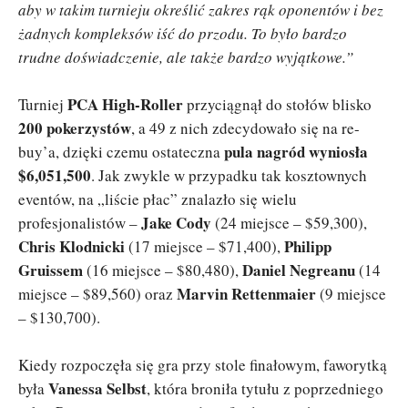
aby w takim turnieju określić zakres rąk oponentów i bez
żadnych kompleksów iść do przodu. To było bardzo
trudne doświadczenie, ale także bardzo wyjątkowe.”
PCA High-Roller
Turniej
przyciągnął do stołów blisko
200 pokerzystów
, a 49 z nich zdecydowało się na re-
pula nagród wyniosła
buy’a, dzięki czemu ostateczna
$6,051,500
. Jak zwykle w przypadku tak kosztownych
eventów, na „liście płac” znalazło się wielu
Jake Cody
profesjonalistów –
(24 miejsce – $59,300),
Chris Klodnicki
Philipp
(17 miejsce – $71,400),
Gruissem
Daniel Negreanu
(16 miejsce – $80,480),
(14
Marvin Rettenmaier
miejsce – $89,560) oraz
(9 miejsce
– $130,700).
Kiedy rozpoczęła się gra przy stole finałowym, faworytką
Vanessa Selbst
była
, która broniła tytułu z poprzedniego