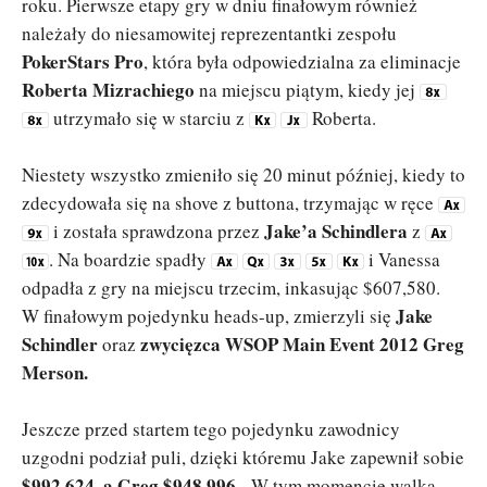
roku. Pierwsze etapy gry w dniu finałowym również
należały do niesamowitej reprezentantki zespołu
PokerStars Pro
, która była odpowiedzialna za eliminacje
Roberta Mizrachiego
na miejscu piątym, kiedy jej
utrzymało się w starciu z
Roberta.
Niestety wszystko zmieniło się 20 minut później, kiedy to
zdecydowała się na shove z buttona, trzymając w ręce
Jake’a Schindlera
i została sprawdzona przez
z
. Na boardzie spadły
i Vanessa
odpadła z gry na miejscu trzecim, inkasując $607,580.
Jake
W finałowym pojedynku heads-up, zmierzyli się
Schindler
zwycięzca WSOP Main Event 2012 Greg
oraz
Merson.
Jeszcze przed startem tego pojedynku zawodnicy
uzgodni podział puli, dzięki któremu Jake zapewnił sobie
$992,624, a Greg $948,996
. W tym momencie walka