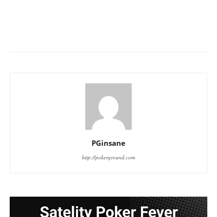
PGinsane
http://pokerground.com