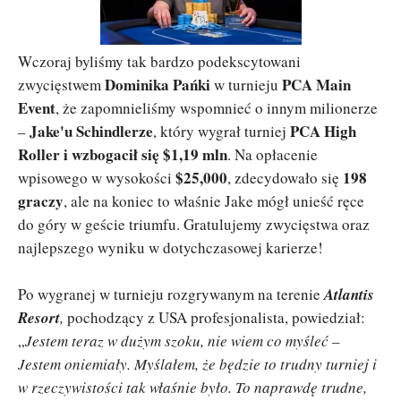
Wczoraj byliśmy tak bardzo podekscytowani
Dominika Pańki
PCA Main
zwycięstwem
w turnieju
Event
, że zapomnieliśmy wspomnieć o innym milionerze
Jake'u Schindlerze
PCA High
–
, który wygrał turniej
Roller i wzbogacił się $1,19 mln
. Na opłacenie
$25,000
198
wpisowego w wysokości
, zdecydowało się
graczy
, ale na koniec to właśnie Jake mógł unieść ręce
do góry w geście triumfu. Gratulujemy zwycięstwa oraz
najlepszego wyniku w dotychczasowej karierze!
Po wygranej w turnieju rozgrywanym na terenie
Atlantis
Resort
,
pochodzący z USA profesjonalista, powiedział:
„
Jestem teraz w dużym szoku, nie wiem co myśleć –
Jestem oniemiały. Myślałem, że będzie to trudny turniej i
w rzeczywistości tak właśnie było. To naprawdę trudne,