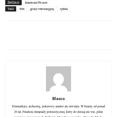
ŹRÓDŁO
blackrain79.com
TAGI
fish
gracz rekreacyjny
rybka
Blasco
Dziennikarz, archeolog, pokerowy amator ale zawzięty. W branży od ponad
20 lat. Finalista olimpiady polonistycznej, który do dzisiaj nie wie, gdzie
powinien stać przecinek. Futbol to Maradona; muzyka - Depeche Mode.