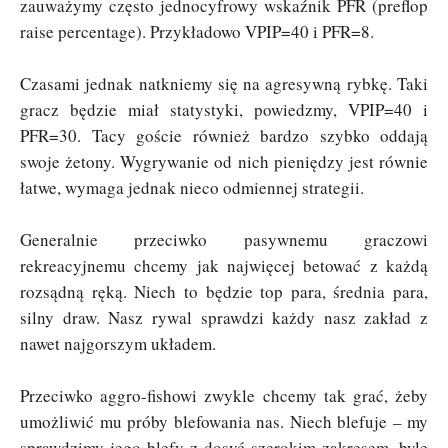
zauważymy często jednocyfrowy wskaźnik PFR (preflop
raise percentage). Przykładowo VPIP=40 i PFR=8.
Czasami jednak natkniemy się na agresywną rybkę. Taki
gracz będzie miał statystyki, powiedzmy, VPIP=40 i
PFR=30. Tacy goście również bardzo szybko oddają
swoje żetony. Wygrywanie od nich pieniędzy jest równie
łatwe, wymaga jednak nieco odmiennej strategii.
Generalnie przeciwko pasywnemu graczowi
rekreacyjnemu chcemy jak najwięcej betować z każdą
rozsądną ręką. Niech to będzie top para, średnia para,
silny draw. Nasz rywal sprawdzi każdy nasz zakład z
nawet najgorszym układem.
Przeciwko aggro-fishowi zwykle chcemy tak grać, żeby
umożliwić mu próby blefowania nas. Niech blefuje – my
sprawdzimy jego blefy z dosyć szerokim zakresem, byle