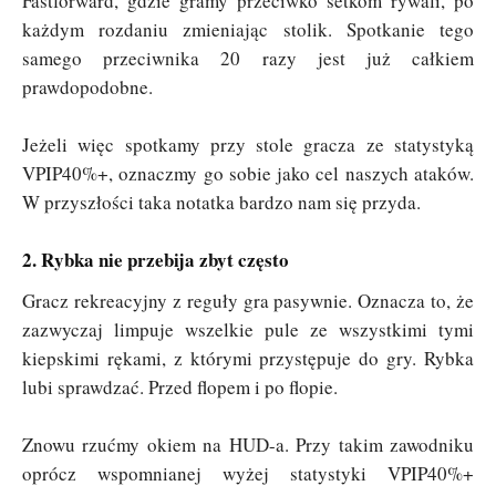
Fastforward, gdzie gramy przeciwko setkom rywali, po
każdym rozdaniu zmieniając stolik. Spotkanie tego
samego przeciwnika 20 razy jest już całkiem
prawdopodobne.
Jeżeli więc spotkamy przy stole gracza ze statystyką
VPIP40%+, oznaczmy go sobie jako cel naszych ataków.
W przyszłości taka notatka bardzo nam się przyda.
2. Rybka nie przebija zbyt często
Gracz rekreacyjny z reguły gra pasywnie. Oznacza to, że
zazwyczaj limpuje wszelkie pule ze wszystkimi tymi
kiepskimi rękami, z którymi przystępuje do gry. Rybka
lubi sprawdzać. Przed flopem i po flopie.
Znowu rzućmy okiem na HUD-a. Przy takim zawodniku
oprócz wspomnianej wyżej statystyki VPIP40%+