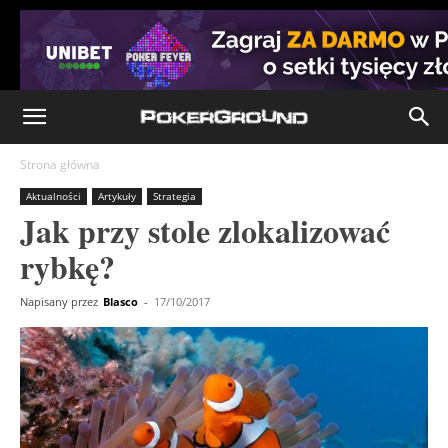
Strona główna
Aktualności
Artykuły
Strategia
Jak przy stole zlokalizować
rybkę?
Napisany przez
Blasco
-
17/10/2017