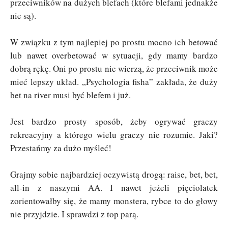
przeciwników na dużych blefach (które blefami jednakże
nie są).
W związku z tym najlepiej po prostu mocno ich betować
lub nawet overbetować w sytuacji, gdy mamy bardzo
dobrą rękę. Oni po prostu nie wierzą, że przeciwnik może
mieć lepszy układ. „Psychologia fisha” zakłada, że duży
bet na river musi być blefem i już.
Jest bardzo prosty sposób, żeby ogrywać graczy
rekreacyjny a którego wielu graczy nie rozumie. Jaki?
Przestańmy za dużo myśleć!
Grajmy sobie najbardziej oczywistą drogą: raise, bet, bet,
all-in z naszymi AA. I nawet jeżeli pięciolatek
zorientowałby się, że mamy monstera, rybce to do głowy
nie przyjdzie. I sprawdzi z top parą.