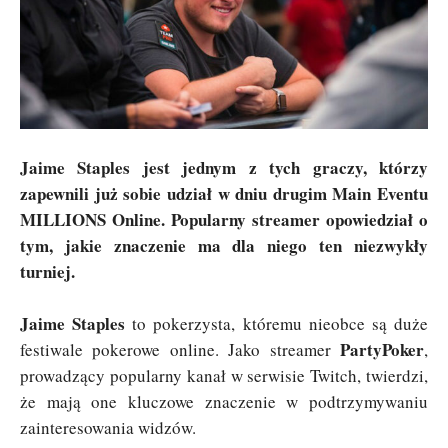
Jaime Staples jest jednym z tych graczy, którzy
zapewnili już sobie udział w dniu drugim Main Eventu
MILLIONS Online. Popularny streamer opowiedział o
tym, jakie znaczenie ma dla niego ten niezwykły
turniej.
Jaime Staples
to pokerzysta, któremu nieobce są duże
PartyPoker
festiwale pokerowe online. Jako streamer
,
prowadzący popularny kanał w serwisie Twitch, twierdzi,
że mają one kluczowe znaczenie w podtrzymywaniu
zainteresowania widzów.