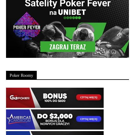
Poker Roomy