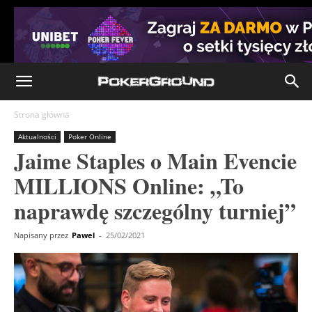
Strona główna
Aktualności
Poker Online
Jaime Staples o Main Evencie
MILLIONS Online: „To
naprawdę szczególny turniej”
Napisany przez
Pawel
-
25/02/2021