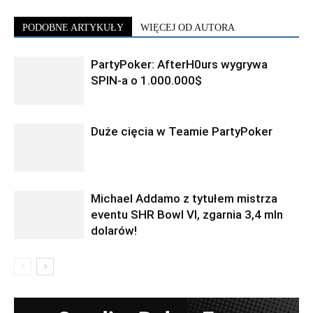
PODOBNE ARTYKUŁY
WIĘCEJ OD AUTORA
PartyPoker: AfterH0urs wygrywa
SPIN-a o 1.000.000$
Duże cięcia w Teamie PartyPoker
Michael Addamo z tytułem mistrza
eventu SHR Bowl VI, zgarnia 3,4 mln
dolarów!