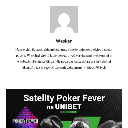
Wesker
Nauczyciel, tłumacz, dziennikarz, mąż, świeżo upieczony ojciec i amator
pokera. W wolnej chwili lubię powędrować korytarzami tworzonymi w
wyobraźni Stephena Kinga. Nie pogardzę także dobrą grą jeśli dać mi
jakiegoś pada w ręce. Muzycznie zatrzymany w latach 90-tych.