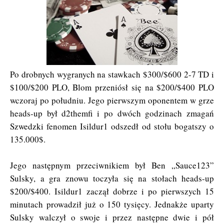
Po drobnych wygranych na stawkach $300/$600 2-7 TD i
$100/$200 PLO, Blom przeniósł się na $200/$400 PLO
wczoraj po południu. Jego pierwszym oponentem w grze
heads-up był d2themfi i po dwóch godzinach zmagań
Szwedzki fenomen Isildur1 odszedł od stołu bogatszy o
135.000$.
Jego następnym przeciwnikiem był Ben „Sauce123”
Sulsky, a gra znowu toczyła się na stołach heads-up
$200/$400. Isildur1 zaczął dobrze i po pierwszych 15
minutach prowadził już o 150 tysięcy. Jednakże uparty
Sulsky walczył o swoje i przez następne dwie i pół