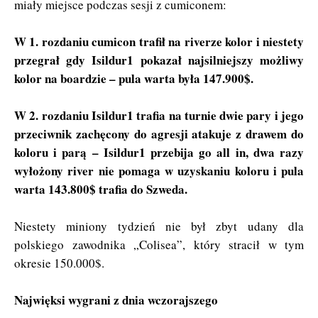
miały miejsce podczas sesji z cumiconem:
W 1. rozdaniu cumicon trafił na riverze kolor i niestety
przegrał gdy Isildur1 pokazał najsilniejszy możliwy
kolor na boardzie – pula warta była 147.900$.
W 2. rozdaniu Isildur1 trafia na turnie dwie pary i jego
przeciwnik zachęcony do agresji atakuje z drawem do
koloru i parą – Isildur1 przebija go all in, dwa razy
wyłożony river nie pomaga w uzyskaniu koloru i pula
warta 143.800$ trafia do Szweda.
Niestety miniony tydzień nie był zbyt udany dla
polskiego zawodnika „Colisea”, który stracił w tym
okresie 150.000$.
Najwięksi wygrani z dnia wczorajszego