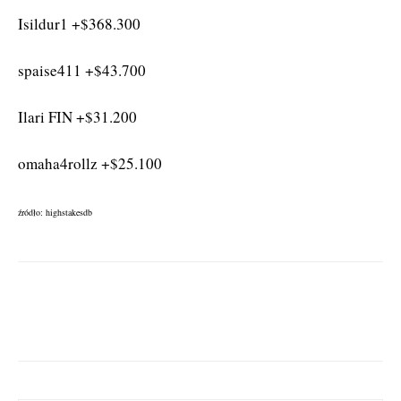
Isildur1 +$368.300
spaise411 +$43.700
Ilari FIN +$31.200
omaha4rollz +$25.100
źródło: highstakesdb