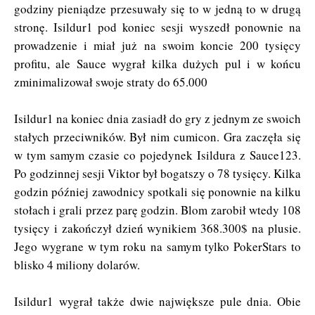
godziny pieniądze przesuwały się to w jedną to w drugą
stronę. Isildur1 pod koniec sesji wyszedł ponownie na
prowadzenie i miał już na swoim koncie 200 tysięcy
profitu, ale Sauce wygrał kilka dużych pul i w końcu
zminimalizował swoje straty do 65.000
Isildur1 na koniec dnia zasiadł do gry z jednym ze swoich
stałych przeciwników. Był nim cumicon. Gra zaczęła się
w tym samym czasie co pojedynek Isildura z Sauce123.
Po godzinnej sesji Viktor był bogatszy o 78 tysięcy. Kilka
godzin później zawodnicy spotkali się ponownie na kilku
stołach i grali przez parę godzin. Blom zarobił wtedy 108
tysięcy i zakończył dzień wynikiem 368.300$ na plusie.
Jego wygrane w tym roku na samym tylko PokerStars to
blisko 4 miliony dolarów.
Isildur1 wygrał także dwie największe pule dnia. Obie