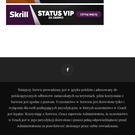
Niniejszy Serwis prowadzony jest w języku polskim i adresowany do
polskojęzycznych odbiorców zamieszkałych na terytoriach, gdzie korzystanie z
Serwisu jest zgodne z prawem. Uczestnictwo w Serwisie jest dozwolone tylko i
wyłącznie dla osób podlegających jurysdykcjom, w których uczestnictwo w Grach
jest legalne. Korzystając z Serwisu, Gracz zapewnia Administratora, że uczestnictwo
w Grach jest w jego jurysdykcji dozwolone i ponosi pełną odpowiedzialność przed
Administratorem za prawdziwość złożonego przez siebie oświadczenia.