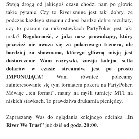
Swoją drogą od jakiegoś czasu chodzi nam po głowie
takie pytanie. Czy to Riverismine jest taki dobry, że
podczas każdego streamu odnosi bardzo dobre rezultaty,
czy to poziom na mikrostawkach PartyPoker jest taki
Regularność, z jaką nasz prowadzący, który
niski?
przecież nie uważa się za pokerowego trenera, ale
bardziej za showmana, którego główną misją jest
dostarczenie Wam rozrywki, zawija kolejne setki
dolarów w czasie streamów, jest po prostu
IMPONUJĄCA!
Wam również polecamy
zainteresowanie się tym formatem pokera na PartyPoker.
Mówiąc „ten format”, mamy na myśli turnieje MTT na
niskich stawkach. To prawdziwa drukarnia pieniędzy.
In
Zapraszamy Was do oglądania kolejnego odcinka „
River We Trust”
od godz. 20:00
już dziś
.