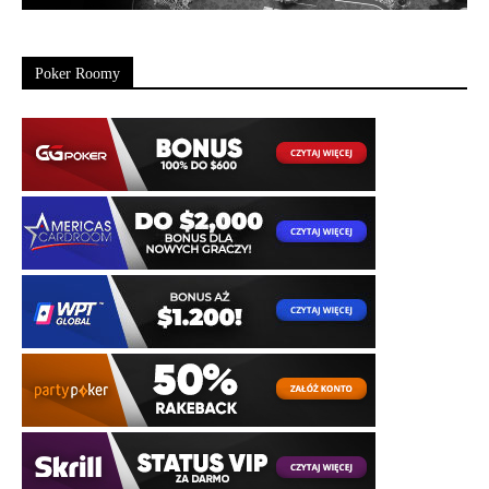
Poker Roomy