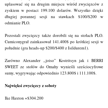
uplasować się na drugim miejscu wśród zwycięzców z
zyskiem w postaci 199.100 dolarów. Wszystko dzięki
długiej porannej sesji na stawkach $100/$200 w
odmianie PLO.
Pozostali zwycięzcy także dorobili się na stołach PLO.
Cumiconygrał zainkasował 141.400$ po krótkiej sesji w
południe (gra heads-up $200/$400 z Isildurem1).
Zarówno Alexander „joiso” Kostritsyn jak i BERRI
SWEET ze stołów do Omahy wynieśli sześciocyfrowe
sumy, wygrywając odpowiednio 123.800$ i 111.100$.
Najwięksi zwycięzcy z soboty
Ike Haxton +$304.200