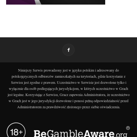
Niniejszy Serwis prowadzony jest w języku polskim i adresowany do
polskojęzycznych odbiorców zamieszkałych na terytoriach, gdzie korzystanie z
Serwisu jest zgodne z prawem. Uczestnictwo w Serwisie jest dozwolone tylko i
wyłącznie dla osób podlegających jurysdykcjom, w których uczestnictwo w Grach
jest legalne. Korzystając z Serwisu, Gracz zapewnia Administratora, że uczestnictwo
w Grach jest w jego jurysdykcji dozwolone i ponosi pełną odpowiedzialność przed
Administratorem za prawdziwość złożonego przez siebie oświadczenia.