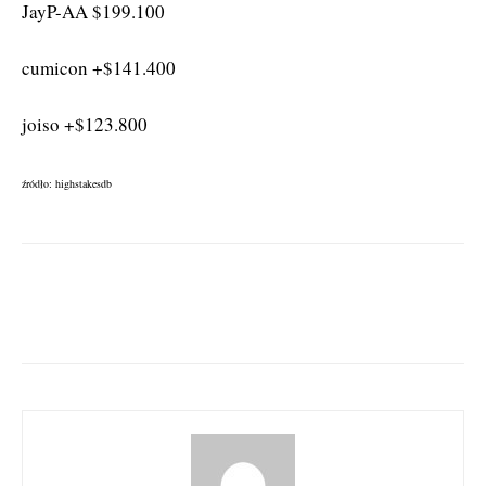
JayP-AA $199.100
cumicon +$141.400
joiso +$123.800
źródło: highstakesdb