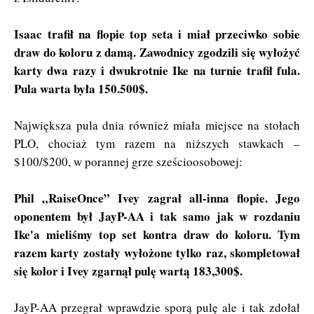
Isaac trafił na flopie top seta i miał przeciwko sobie
draw do koloru z damą. Zawodnicy zgodzili się wyłożyć
karty dwa razy i dwukrotnie Ike na turnie trafił fula.
Pula warta była 150.500$.
Największa pula dnia również miała miejsce na stołach
PLO, chociaż tym razem na niższych stawkach –
$100/$200, w porannej grze sześcioosobowej:
Phil „RaiseOnce” Ivey zagrał all-inna flopie. Jego
oponentem był JayP-AA i tak samo jak w rozdaniu
Ike'a mieliśmy top set kontra draw do koloru. Tym
razem karty zostały wyłożone tylko raz, skompletował
się kolor i Ivey zgarnął pulę wartą 183,300$.
JayP-AA przegrał wprawdzie sporą pulę ale i tak zdołał