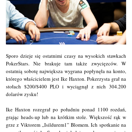
Sporo dzieje się ostatnimi czasy na wysokich stawkach
PokerStars. Nie brakuje tam także zwycięzców. W
ostatnią sobotę największa wygrana popłynęła na konto,
którego właścicielem jest Ike Haxton. Pokerzysta grał na
stołach $200/$400 PLO i wyciągnął z nich 304.200
dolarów zysku!
Ike Haxton rozegrał po południu ponad 1100 rozdań,
grając heads-up lub na krótkim stole. Większość rąk w
grze z Viktorem „Isildurem1” Blomem. Ich spotkanie na