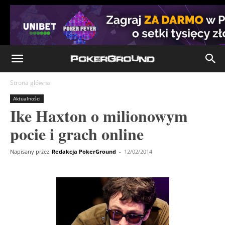
Strona główna
Aktualności
Ike Haxton o milionowym
pocie i grach online
Napisany przez
Redakcja PokerGround
-
12/02/2014