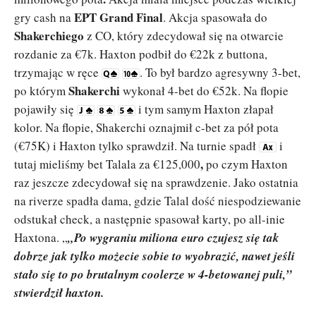
EPT Grand Final
gry cash na
. Akcja spasowała do
Shakerchiego
z CO, który zdecydował się na otwarcie
rozdanie za €7k. Haxton podbił do €22k z buttona,
trzymając w ręce
. To był bardzo agresywny 3-bet,
Shakerchi
po którym
wykonał 4-bet do €52k. Na flopie
pojawiły się
i tym samym Haxton złapał
kolor. Na flopie, Shakerchi oznajmił c-bet za pół pota
(€75K) i Haxton tylko sprawdził. Na turnie spadł
i
,
tutaj mieliśmy bet Talala za €125,000
po czym Haxton
raz jeszcze zdecydował się na sprawdzenie. Jako ostatnia
na riverze spadła dama, gdzie Talal dość niespodziewanie
odstukał check, a następnie spasował karty, po all-inie
Haxtona. „
„Po wygraniu miliona euro czujesz się tak
dobrze jak tylko możecie sobie to wyobrazić, nawet jeśli
stało się to po brutalnym coolerze w 4-betowanej puli,”
stwierdził haxton.