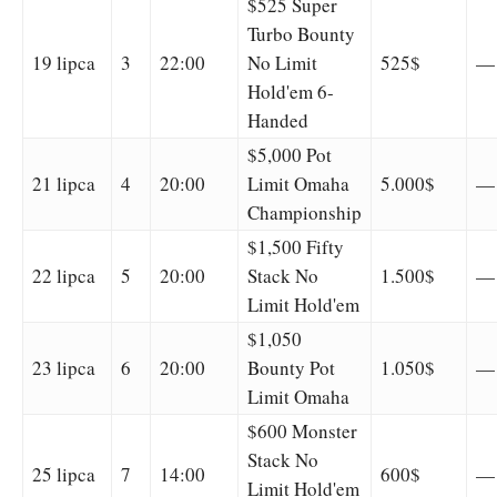
$525 Super
Turbo Bounty
19 lipca
3
22:00
No Limit
525$
—
Hold'em 6-
Handed
$5,000 Pot
21 lipca
4
20:00
Limit Omaha
5.000$
—
Championship
$1,500 Fifty
22 lipca
5
20:00
Stack No
1.500$
—
Limit Hold'em
$1,050
23 lipca
6
20:00
Bounty Pot
1.050$
—
Limit Omaha
$600 Monster
Stack No
25 lipca
7
14:00
600$
—
Limit Hold'em