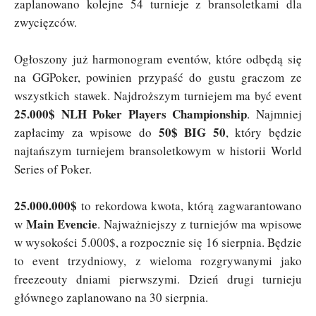
zaplanowano kolejne 54 turnieje z bransoletkami dla
zwycięzców.
Ogłoszony już harmonogram eventów, które odbędą się
na GGPoker, powinien przypaść do gustu graczom ze
wszystkich stawek. Najdroższym turniejem ma być event
25.000$ NLH Poker Players Championship
. Najmniej
50$ BIG 50
zapłacimy za wpisowe do
, który będzie
najtańszym turniejem bransoletkowym w historii World
Series of Poker.
25.000.000$
to rekordowa kwota, którą zagwarantowano
Main Evencie
w
. Najważniejszy z turniejów ma wpisowe
w wysokości 5.000$, a rozpocznie się 16 sierpnia. Będzie
to event trzydniowy, z wieloma rozgrywanymi jako
freezeouty dniami pierwszymi. Dzień drugi turnieju
głównego zaplanowano na 30 sierpnia.