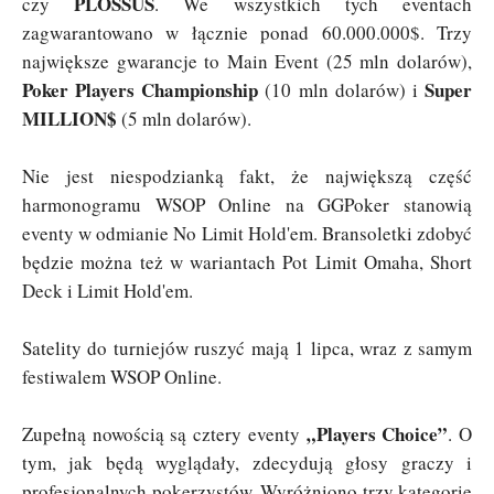
PLOSSUS
czy
. We wszystkich tych eventach
zagwarantowano w łącznie ponad 60.000.000$. Trzy
największe gwarancje to Main Event (25 mln dolarów),
Poker Players Championship
Super
(10 mln dolarów) i
MILLION$
(5 mln dolarów).
Nie jest niespodzianką fakt, że największą część
harmonogramu WSOP Online na GGPoker stanowią
eventy w odmianie No Limit Hold'em. Bransoletki zdobyć
będzie można też w wariantach Pot Limit Omaha, Short
Deck i Limit Hold'em.
Satelity do turniejów ruszyć mają 1 lipca, wraz z samym
festiwalem WSOP Online.
„Players Choice”
Zupełną nowością są cztery eventy
. O
tym, jak będą wyglądały, zdecydują głosy graczy i
profesjonalnych pokerzystów. Wyróżniono trzy kategorie