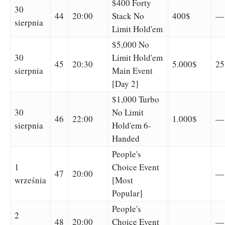
$400 Forty
30
44
20:00
Stack No
400$
—
sierpnia
Limit Hold'em
$5,000 No
30
Limit Hold'em
45
20:30
5.000$
25
sierpnia
Main Event
[Day 2]
$1,000 Turbo
30
No Limit
46
22:00
1.000$
—
sierpnia
Hold'em 6-
Handed
People's
1
Choice Event
47
20:00
—
września
[Most
Popular]
People's
2
48
20:00
Choice Event
—