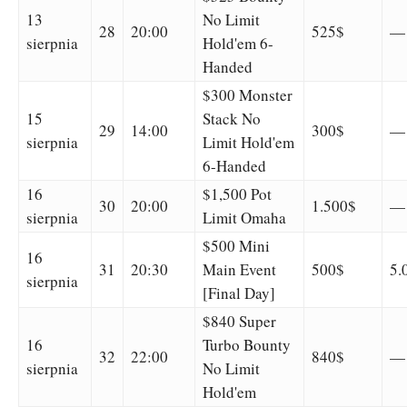
13
No Limit
28
20:00
525$
—
sierpnia
Hold'em 6-
Handed
$300 Monster
15
Stack No
29
14:00
300$
—
sierpnia
Limit Hold'em
6-Handed
16
$1,500 Pot
30
20:00
1.500$
—
sierpnia
Limit Omaha
$500 Mini
16
31
20:30
Main Event
500$
5.
sierpnia
[Final Day]
$840 Super
16
Turbo Bounty
32
22:00
840$
—
sierpnia
No Limit
Hold'em