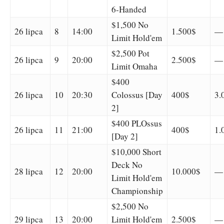
6-Handed
$1,500 No
26 lipca
8
14:00
1.500$
—
Limit Hold'em
$2,500 Pot
26 lipca
9
20:00
2.500$
—
Limit Omaha
$400
26 lipca
10
20:30
Colossus [Day
400$
3.
2]
$400 PLOssus
26 lipca
11
21:00
400$
1.
[Day 2]
$10,000 Short
Deck No
28 lipca
12
20:00
10.000$
—
Limit Hold'em
Championship
$2,500 No
29 lipca
13
20:00
Limit Hold'em
2.500$
—