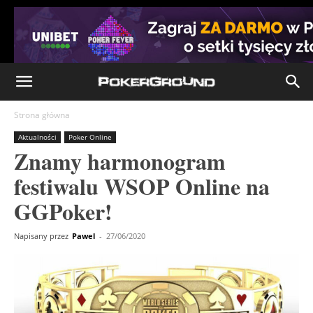
Strona główna
Aktualności
Poker Online
Znamy harmonogram
festiwalu WSOP Online na
GGPoker!
Napisany przez
Pawel
-
27/06/2020