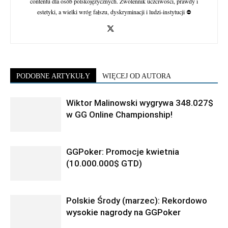
contentu dla osób polskojęzycznych. Zwolennik uczciwości, prawdy i
estetyki, a wielki wróg fałszu, dyskryminacji i ludzi-instytucji ⛔
PODOBNE ARTYKUŁY
WIĘCEJ OD AUTORA
Wiktor Malinowski wygrywa 348.027$
w GG Online Championship!
GGPoker: Promocje kwietnia
(10.000.000$ GTD)
Polskie Środy (marzec): Rekordowo
wysokie nagrody na GGPoker