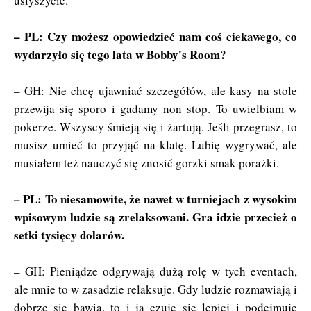
usłyszycie.
– PL: Czy możesz opowiedzieć nam coś ciekawego, co
wydarzyło się tego lata w Bobby's Room?
– GH: Nie chcę ujawniać szczegółów, ale kasy na stole
przewija się sporo i gadamy non stop. To uwielbiam w
pokerze. Wszyscy śmieją się i żartują. Jeśli przegrasz, to
musisz umieć to przyjąć na klatę. Lubię wygrywać, ale
musiałem też nauczyć się znosić gorzki smak porażki.
– PL: To niesamowite, że nawet w turniejach z wysokim
wpisowym ludzie są zrelaksowani. Gra idzie przecież o
setki tysięcy dolarów.
– GH: Pieniądze odgrywają dużą rolę w tych eventach,
ale mnie to w zasadzie relaksuje. Gdy ludzie rozmawiają i
dobrze się bawią, to i ja czuję się lepiej i podejmuję