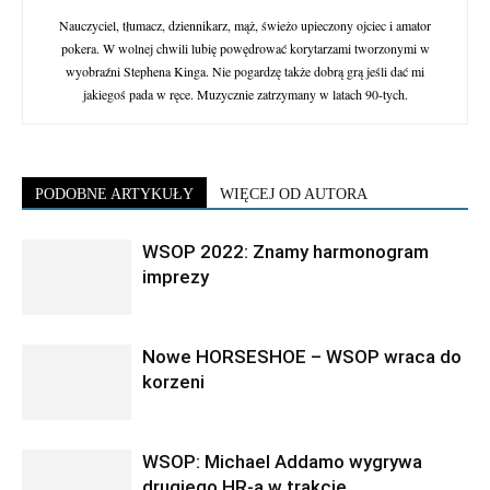
Nauczyciel, tłumacz, dziennikarz, mąż, świeżo upieczony ojciec i amator
pokera. W wolnej chwili lubię powędrować korytarzami tworzonymi w
wyobraźni Stephena Kinga. Nie pogardzę także dobrą grą jeśli dać mi
jakiegoś pada w ręce. Muzycznie zatrzymany w latach 90-tych.
PODOBNE ARTYKUŁY
WIĘCEJ OD AUTORA
WSOP 2022: Znamy harmonogram
imprezy
Nowe HORSESHOE – WSOP wraca do
korzeni
WSOP: Michael Addamo wygrywa
drugiego HR-a w trakcie