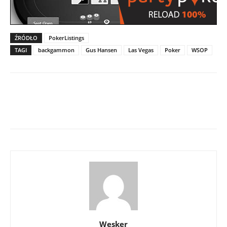
ŹRÓDŁO
PokerListings
TAGI
backgammon
Gus Hansen
Las Vegas
Poker
WSOP
Wesker