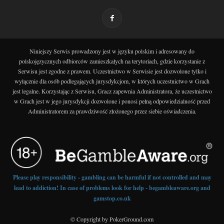
Niniejszy Serwis prowadzony jest w języku polskim i adresowany do
polskojęzycznych odbiorców zamieszkałych na terytoriach, gdzie korzystanie z
Serwisu jest zgodne z prawem. Uczestnictwo w Serwisie jest dozwolone tylko i
wyłącznie dla osób podlegających jurysdykcjom, w których uczestnictwo w Grach
jest legalne. Korzystając z Serwisu, Gracz zapewnia Administratora, że uczestnictwo
w Grach jest w jego jurysdykcji dozwolone i ponosi pełną odpowiedzialność przed
Administratorem za prawdziwość złożonego przez siebie oświadczenia.
Please play responsibility - gambling can be harmful if not controlled and may
lead to addiction! In case of problems look for help - begambleaware.org and
gamstop.co.uk
© Copyright by PokerGround.com