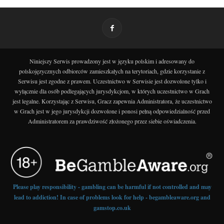
Niniejszy Serwis prowadzony jest w języku polskim i adresowany do
polskojęzycznych odbiorców zamieszkałych na terytoriach, gdzie korzystanie z
Serwisu jest zgodne z prawem. Uczestnictwo w Serwisie jest dozwolone tylko i
wyłącznie dla osób podlegających jurysdykcjom, w których uczestnictwo w Grach
jest legalne. Korzystając z Serwisu, Gracz zapewnia Administratora, że uczestnictwo
w Grach jest w jego jurysdykcji dozwolone i ponosi pełną odpowiedzialność przed
Administratorem za prawdziwość złożonego przez siebie oświadczenia.
Please play responsibility - gambling can be harmful if not controlled and may
lead to addiction! In case of problems look for help - begambleaware.org and
gamstop.co.uk