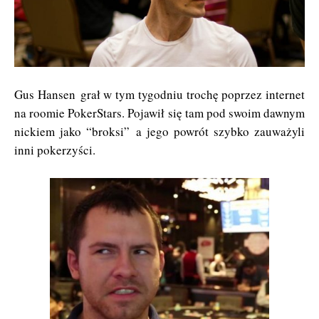
Gus Hansen grał w tym tygodniu trochę poprzez internet
na roomie PokerStars. Pojawił się tam pod swoim dawnym
nickiem jako “broksi” a jego powrót szybko zauważyli
inni pokerzyści.