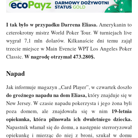
I tak było w przypadku Darrena Eliasa.
Amerykanin to
czterokrotny mistrz World Poker Tour. W turniejach live
wygrał 7,1 mln dolarów. Kilkanaście dni temu zajął
trzecie miejsce w Main Evencie WPT Los Angeles Poker
W nagrodę otrzymał 473.280$.
Classic.
Napad
Jak informuje magazyn „Card Player”, w czwartek doszło
do groźnego napadu na dom Eliasa,
który znajduje się w
New Jersey. W czasie napadu pokerzysta i jego żona byli
19-letnia
poza domem, ale znajdowała się w nim
opiekunka, która pilnowała ich dwuletniego dziecka.
Napastnik włamał się do domu, a następnie sterroryzował
opiekunkę i mierząc do niej z broni, szukał w domu