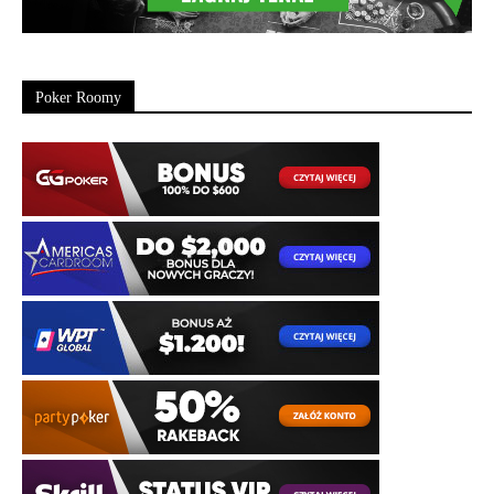
Poker Roomy