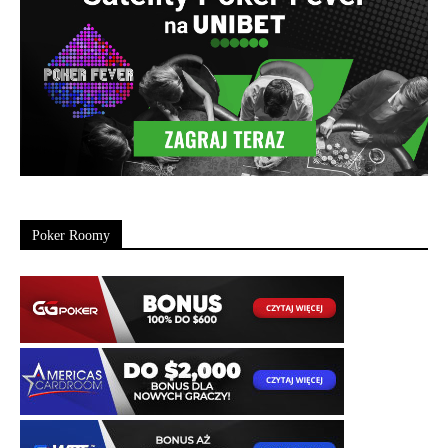
Poker Roomy