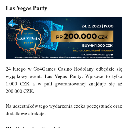
Las Vegas Party
24 lutego w Go4Games Casino Hodolany odbędzie się
Las Vegas Party
wyjątkowy event:
. Wpisowe to tylko
1.000 CZK a w puli gwarantowanej znajduje się aż
200.000 CZK.
Na uczestników tego wydarzenia czeka poczęstunek oraz
dodatkowe atrakcje.