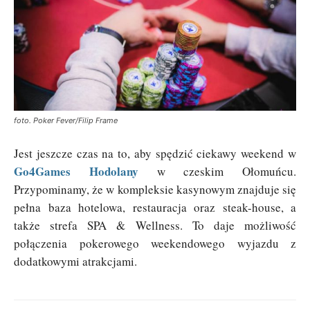
foto. Poker Fever/Filip Frame
Jest jeszcze czas na to, aby spędzić ciekawy weekend w
Go4Games Hodolany
w czeskim Ołomuńcu.
Przypominamy, że w kompleksie kasynowym znajduje się
pełna baza hotelowa, restauracja oraz steak-house, a
także strefa SPA & Wellness. To daje możliwość
połączenia pokerowego weekendowego wyjazdu z
dodatkowymi atrakcjami.