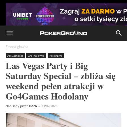
Strona główna
Aktualności
Gra na żywo
PokerLive
Las Vegas Party i Big
Saturday Special – zbliża się
weekend pełen atrakcji w
Go4Games Hodolany
Napisany przez
Doro
-
23/02/2023