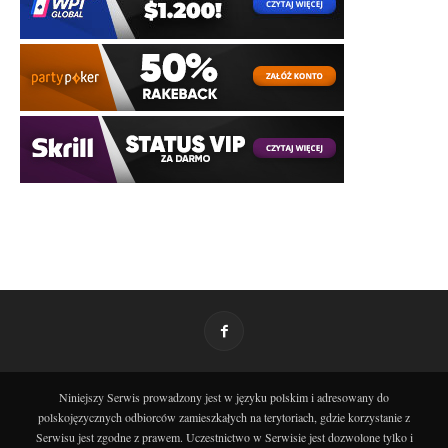
Niniejszy Serwis prowadzony jest w języku polskim i adresowany do
polskojęzycznych odbiorców zamieszkałych na terytoriach, gdzie korzystanie z
Serwisu jest zgodne z prawem. Uczestnictwo w Serwisie jest dozwolone tylko i