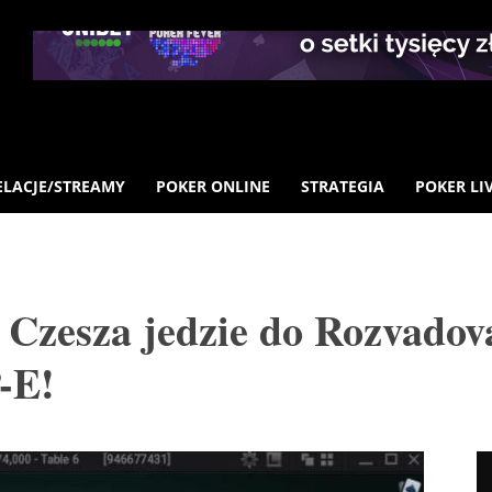
ELACJE/STREAMY
POKER ONLINE
STRATEGIA
POKER LI
 Czesza jedzie do Rozvadov
-E!