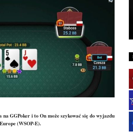
la na GGPoker i to On może szykować się do wyjazdu
 Europe (WSOP-E).