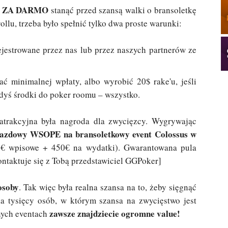
ZA DARMO
y
stanąć przed szansą walki o bransoletkę
lu, trzeba było spełnić tylko dwa proste warunki:
jestrowane przez nas lub przez naszych partnerów ze
ać minimalnej wpłaty, albo wyrobić 20$ rake'u, jeśli
iedyś środki do poker roomu – wszystko.
 atrakcyjna była nagroda dla zwycięzcy. Wygrywając
jazdowy WSOPE na bransoletkowy event Colossus w
50€ wpisowe + 450€ na wydatki). Gwarantowana pula
ontaktuje się z Tobą przedstawiciel GGPoker]
osoby
. Tak więc była realna szansa na to, żeby sięgnąć
ka tysięcy osób, w którym szansa na zwycięstwo jest
zawsze znajdziecie ogromne value!
nych eventach