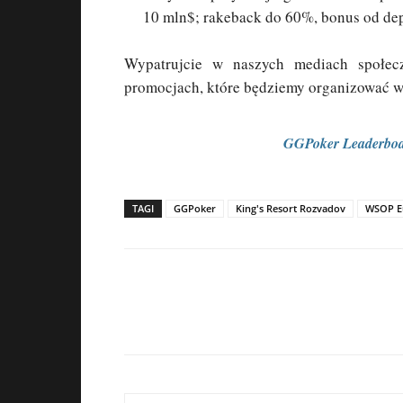
10 mln$; rakeback do 60%, bonus od dep
Wypatrujcie w naszych mediach społecz
promocjach, które będziemy organizować w
GGPoker Leaderboard
TAGI
GGPoker
King's Resort Rozvadov
WSOP E