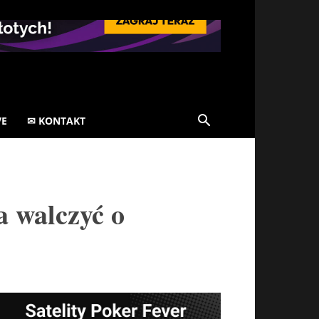
VE
✉ KONTAKT
a walczyć o