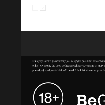
Niniejszy Serwis prowadzony jest w języku polskim i adresowany
tylko i wyłącznie dla osób podlegających jurysdykcjom, w któryc
ponosi pełną odpowiedzialność przed Administratorem za prawdz