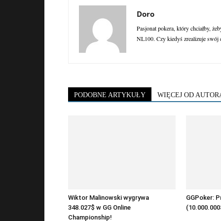
Doro
Pasjonat pokera, który chciałby, żeb
NL100. Czy kiedyś zrealizuje swój 
PODOBNE ARTYKUŁY
WIĘCEJ OD AUTOR
Wiktor Malinowski wygrywa
GGPoker: P
348.027$ w GG Online
(10.000.00
Championship!