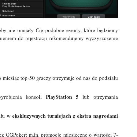
żeby nie omijały Cię podobne eventy, które będziemy
pieniem do rejestracji rekomendujemy wyczyszczenie
 miesiąc top-50 graczy otrzymuje od nas do podziału
PlayStation 5
yrobienia konsoli
lub otrzymania
ekskluzywnych turniejach z ekstra nagrodami
iału w
ez GGPoker: m.in. promocje miesięczne o wartości 7-