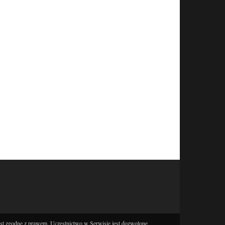
est zgodne z prawem. Uczestnictwo w Serwisie jest dozwolone