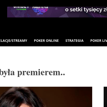
ELACJE/STREAMY
POKER ONLINE
STRATEGIA
POKER LI
była premierem..