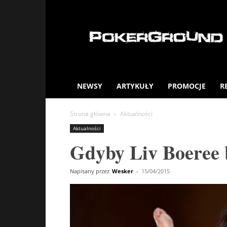
PokerGround.com
NEWSY
ARTYKUŁY
PROMOCJE
R
Strona główna
Aktualności
Aktualności
Gdyby Liv Boeree 
Napisany przez
Wesker
-
15/04/2015