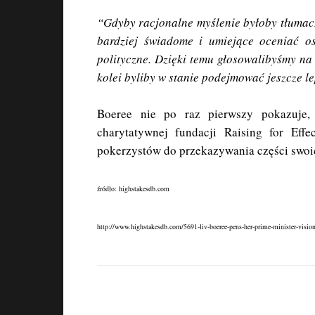
“Gdyby racjonalne myślenie byłoby tłumacz
bardziej świadome i umiejące oceniać os
polityczne. Dzięki temu głosowalibyśmy na
kolei byliby w stanie podejmować jeszcze le
Boeree nie po raz pierwszy pokazuje, 
charytatywnej fundacji Raising for Effe
pokerzystów do przekazywania części swoic
źródło: highstakesdb.com
http://www.highstakesdb.com/5691-liv-boeree-pens-her-prime-minister-visio