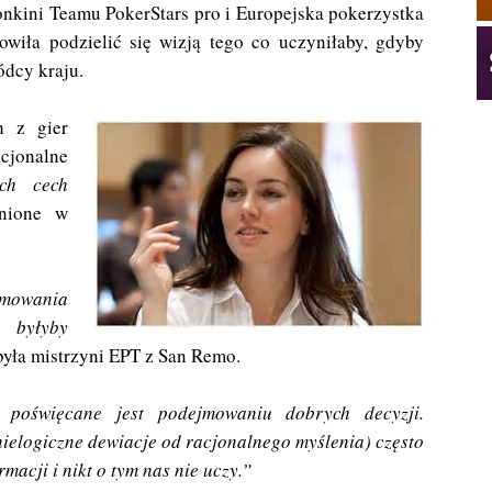
nkini Teamu PokerStars pro i Europejska pokerzystka
owiła podzielić się wizją tego co uczyniłaby, gdyby
ódcy kraju.
h z gier
acjonalne
ych cech
enione w
jmowania
 byłyby
yła mistrzyni EPT z San Remo.
poświęcane jest podejmowaniu dobrych decyzji.
nielogiczne dewiacje od racjonalnego myślenia) często
acji i nikt o tym nas nie uczy.”