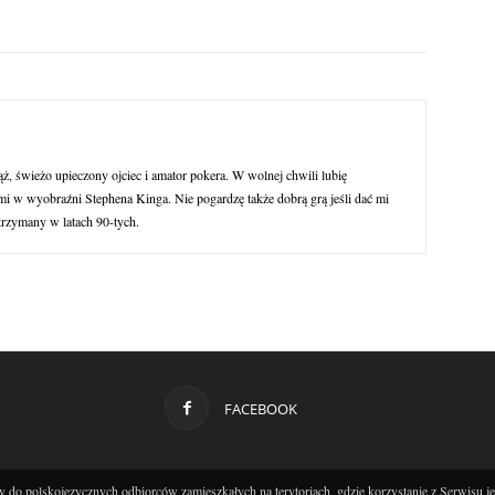
ąż, świeżo upieczony ojciec i amator pokera. W wolnej chwili lubię
 w wyobraźni Stephena Kinga. Nie pogardzę także dobrą grą jeśli dać mi
trzymany w latach 90-tych.
FACEBOOK
 do polskojęzycznych odbiorców zamieszkałych na terytoriach, gdzie korzystanie z Serwisu j