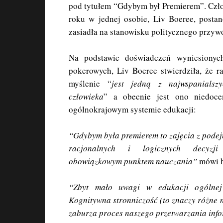
pod tytułem “Gdybym był Premierem”. Czło
roku w jednej osobie, Liv Boeree, postan
zasiadła na stanowisku politycznego przyw
Na podstawie doświadczeń wyniesionyc
pokerowych, Liv Boeree stwierdziła, że r
myślenie “
jest jedną z najwspanialsz
człowieka
” a obecnie jest ono niedoc
ogólnokrajowym systemie edukacji:
“Gdybym była premierem to zajęcia z pode
racjonalnych i logicznych decyzji
obowiązkowym punktem nauczania”
mówi b
“Zbyt mało uwagi w edukacji ogólnej 
Kognitywna stronniczość (to znaczy różne 
zaburza proces naszego przetwarzania inform