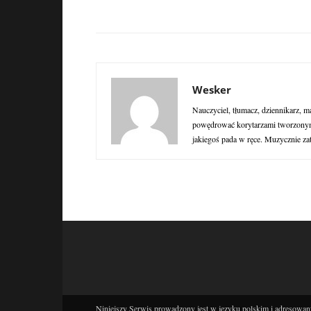
Wesker
Nauczyciel, tłumacz, dziennikarz, m
powędrować korytarzami tworzonymi
jakiegoś pada w ręce. Muzycznie za
Niniejszy Serwis prowadzony jest w języku polskim i adresowany