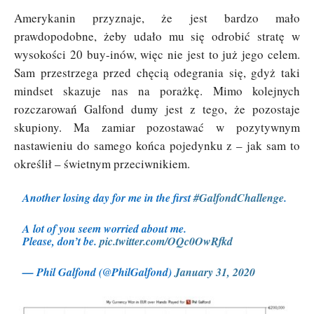
Amerykanin przyznaje, że jest bardzo mało
prawdopodobne, żeby udało mu się odrobić stratę w
wysokości 20 buy-inów, więc nie jest to już jego celem.
Sam przestrzega przed chęcią odegrania się, gdyż taki
mindset skazuje nas na porażkę. Mimo kolejnych
rozczarowań Galfond dumy jest z tego, że pozostaje
skupiony. Ma zamiar pozostawać w pozytywnym
nastawieniu do samego końca pojedynku z – jak sam to
określił – świetnym przeciwnikiem.
Another losing day for me in the first
#GalfondChallenge
.
A lot of you seem worried about me.
Please, don’t be.
pic.twitter.com/OQc0OwRfkd
— Phil Galfond (@PhilGalfond)
January 31, 2020