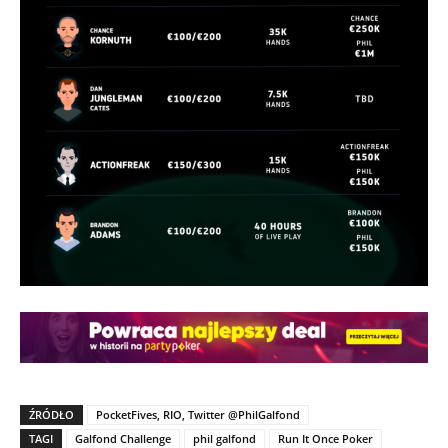
ŹRÓDŁO
PocketFives, RIO, Twitter @PhilGalfond
TAGI
Galfond Challenge
phil galfond
Run It Once Poker