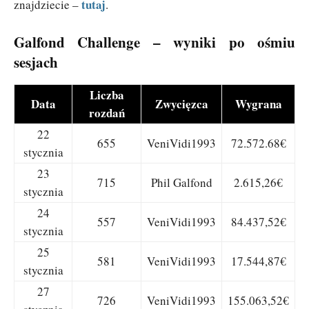
tutaj
znajdziecie –
.
Galfond Challenge – wyniki po ośmiu
sesjach
Liczba
Data
Zwycięzca
Wygrana
rozdań
22
655
VeniVidi1993
72.572.68€
stycznia
23
715
Phil Galfond
2.615,26€
stycznia
24
557
VeniVidi1993
84.437,52€
stycznia
25
581
VeniVidi1993
17.544,87€
stycznia
27
726
VeniVidi1993
155.063,52€