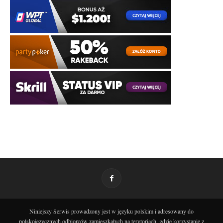
Niniejszy Serwis prowadzony jest w języku polskim i adresowany do
polskojęzycznych odbiorców zamieszkałych na terytoriach, gdzie korzystanie z