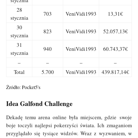
stycznia
28
703
VeniVidi1993
13,31€
stycznia
30
823
VeniVidi1993
52.057,13€
stycznia
31
940
VeniVidi1993
60.743,37€
stycznia
–
–
–
–
Total
5.700
VeniVidi1993
439.817,14€
Żródło:
Pocket5's
Idea Galfond Challenge
Dekadę temu arena online była miejscem, gdzie swoje
boje toczyli najlepsi pokerzyści świata. Ich zmaganiom
przyglądało się tysiące widzów. Wraz z wyzwaniem, w