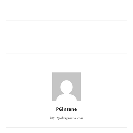
PGinsane
http://pokerground.com