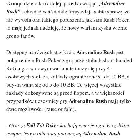
Group
idzie o krok dalej, przedstawiając
„Adrenaline
Rush”
i chociaż właściciele firmy zdają sobie sprawę, że
nie wywoła ona takiego poruszenia jak sam Rush Poker,
to mają jednak nadzieję, że nowy wariant zyska wierne
grono fanów.
Adrenaline Rush
Dostępny na różnych stawkach,
jest
połączeniem Rush Poker z grą przy stołach short-handed.
Każda gra w nowym wariancie toczy się przy 4-
osobowych stołach, zakłady ograniczone są do 10 BB, a
buy-in waha się od 5 do 10 BB. Co więcej wszystkie
zakłady dokonywane są przed flopem, a w większości
Adrenaline Rush
przypadków uczestnicy gry
mają tylko
dwie możliwości (raise or fold).
„Gracze
Full Tilt Poker
kochają emocje i grę w szybkim
tempie. Nowa odmiana pod nazwą
Adrenaline Rush