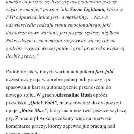
umożliwia jeszcze szybszą grę oraz zapewnia jeszcze
większe emocje,” powiedziała
Sarne Lightman,
która w
FTP odpowiedzialna jest za marketing. „Nazwa
odzwierciedla rodzaju stanu emocjonalnego, jaki
dostarcza nowy wariant; jest jeszcze szybszy niż Rush
Poker, dzięki czemu można rozgrywać więcej rak na
godzinę, wygrać więcej potów i grać przeciwko większej
liczbie graczy.”
Podobnie jak w innych wariantach pokera
fast-fold,
uczestnicy grają w obrębie jednej puli graczy i po
spasowaniu kart są automatycznie przenoszeni do
Adrenaline Rush
nowego stołu. W grach
oprócz
przycisku
„Quick Fold”,
mamy również do dyspozycji
opcje
„Raise Max”,
który ma umożliwić jeszcze szybszą
grę. Z niecierpliwością czekamy więc na pierwsze
komentarze graczy, którzy zapewne już pracują nad
własną strategią.