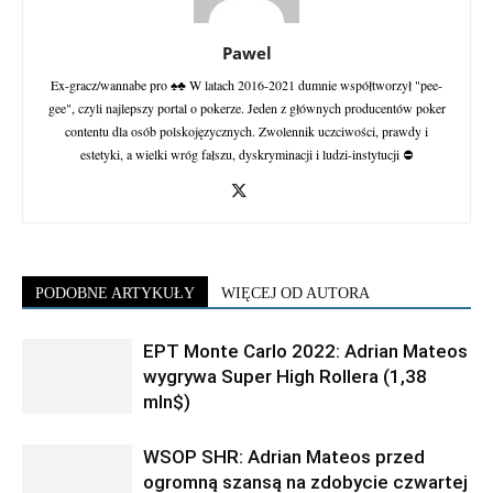
Pawel
Ex-gracz/wannabe pro ♠♣ W latach 2016-2021 dumnie współtworzył "pee-
gee", czyli najlepszy portal o pokerze. Jeden z głównych producentów poker
contentu dla osób polskojęzycznych. Zwolennik uczciwości, prawdy i
estetyki, a wielki wróg fałszu, dyskryminacji i ludzi-instytucji ⛔
PODOBNE ARTYKUŁY
WIĘCEJ OD AUTORA
EPT Monte Carlo 2022: Adrian Mateos
wygrywa Super High Rollera (1,38
mln$)
WSOP SHR: Adrian Mateos przed
ogromną szansą na zdobycie czwartej