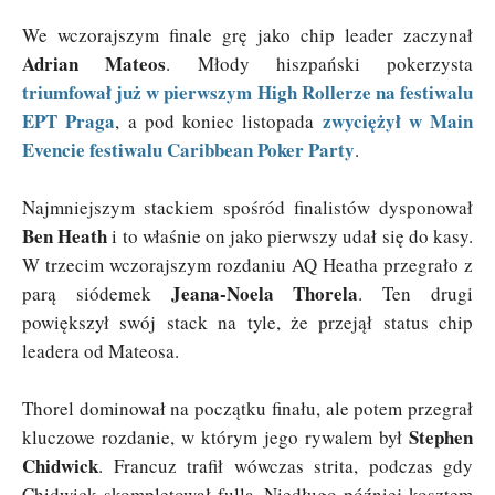
We wczorajszym finale grę jako chip leader zaczynał
Adrian Mateos
. Młody hiszpański pokerzysta
triumfował już w pierwszym High Rollerze na festiwalu
EPT Praga
zwyciężył w Main
, a pod koniec listopada
Evencie festiwalu Caribbean Poker Party
.
Najmniejszym stackiem spośród finalistów dysponował
Ben Heath
i to właśnie on jako pierwszy udał się do kasy.
W trzecim wczorajszym rozdaniu AQ Heatha przegrało z
Jeana-Noela Thorela
parą siódemek
. Ten drugi
powiększył swój stack na tyle, że przejął status chip
leadera od Mateosa.
Thorel dominował na początku finału, ale potem przegrał
Stephen
kluczowe rozdanie, w którym jego rywalem był
Chidwick
. Francuz trafił wówczas strita, podczas gdy
Chidwick skompletował fulla. Niedługo później kosztem