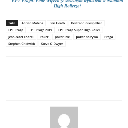
EPT Praga: Piotr Więcek ze świetnym wynikiem w National
High Rollerze!
TAGI
Adrian Mateos
Ben Heath
Bertrand Grospellier
EPT Praga
EPT Praga 2019
EPT Praga Super High Roller
Jean-Noel Thorel
Poker
poker live
poker na żywo
Praga
Stephen Chidwick
Steve O'Dwyer