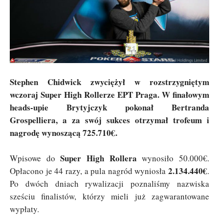
Stephen Chidwick zwyciężył w rozstrzygniętym
wczoraj Super High Rollerze EPT Praga. W finałowym
heads-upie Brytyjczyk pokonał Bertranda
Grospelliera, a za swój sukces otrzymał trofeum i
nagrodę wynoszącą 725.710€.
Super High Rollera
Wpisowe do
wynosiło 50.000€.
2.134.440€
Opłacono je 44 razy, a pula nagród wyniosła
.
Po dwóch dniach rywalizacji poznaliśmy nazwiska
sześciu finalistów, którzy mieli już zagwarantowane
wypłaty.