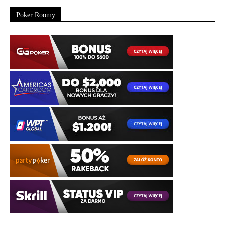
Poker Roomy