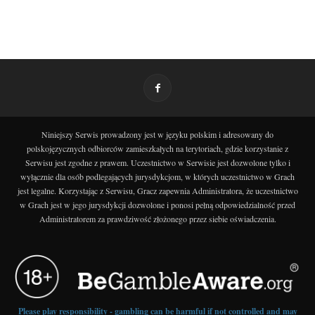
Niniejszy Serwis prowadzony jest w języku polskim i adresowany do
polskojęzycznych odbiorców zamieszkałych na terytoriach, gdzie korzystanie z
Serwisu jest zgodne z prawem. Uczestnictwo w Serwisie jest dozwolone tylko i
wyłącznie dla osób podlegających jurysdykcjom, w których uczestnictwo w Grach
jest legalne. Korzystając z Serwisu, Gracz zapewnia Administratora, że uczestnictwo
w Grach jest w jego jurysdykcji dozwolone i ponosi pełną odpowiedzialność przed
Administratorem za prawdziwość złożonego przez siebie oświadczenia.
Please play responsibility - gambling can be harmful if not controlled and may