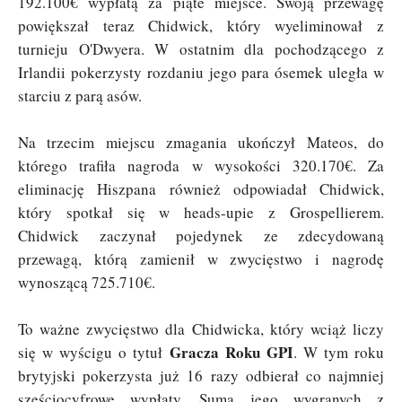
192.100€ wypłatą za piąte miejsce. Swoją przewagę
powiększał teraz Chidwick, który wyeliminował z
turnieju O'Dwyera. W ostatnim dla pochodzącego z
Irlandii pokerzysty rozdaniu jego para ósemek uległa w
starciu z parą asów.
Na trzecim miejscu zmagania ukończył Mateos, do
którego trafiła nagroda w wysokości 320.170€. Za
eliminację Hiszpana również odpowiadał Chidwick,
który spotkał się w heads-upie z Grospellierem.
Chidwick zaczynał pojedynek ze zdecydowaną
przewagą, którą zamienił w zwycięstwo i nagrodę
wynoszącą 725.710€.
To ważne zwycięstwo dla Chidwicka, który wciąż liczy
Gracza Roku GPI
się w wyścigu o tytuł
. W tym roku
brytyjski pokerzysta już 16 razy odbierał co najmniej
sześciocyfrowe wypłaty. Suma jego wygranych z