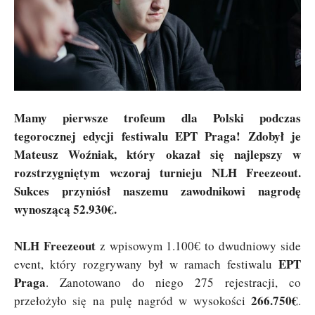
Mamy pierwsze trofeum dla Polski podczas
tegorocznej edycji festiwalu EPT Praga! Zdobył je
Mateusz Woźniak, który okazał się najlepszy w
rozstrzygniętym wczoraj turnieju NLH Freezeout.
Sukces przyniósł naszemu zawodnikowi nagrodę
wynoszącą 52.930€.
NLH Freezeout
z wpisowym 1.100€ to dwudniowy side
EPT
event, który rozgrywany był w ramach festiwalu
Praga
. Zanotowano do niego 275 rejestracji, co
266.750€
przełożyło się na pulę nagród w wysokości
.