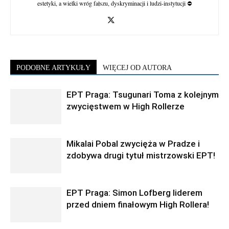
estetyki, a wielki wróg fałszu, dyskryminacji i ludzi-instytucji ⛔
PODOBNE ARTYKUŁY
WIĘCEJ OD AUTORA
EPT Praga: Tsugunari Toma z kolejnym
zwycięstwem w High Rollerze
Mikalai Pobal zwycięża w Pradze i
zdobywa drugi tytuł mistrzowski EPT!
EPT Praga: Simon Lofberg liderem
przed dniem finałowym High Rollera!