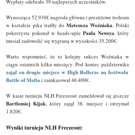
Wypłaty odebrało 39 najlepszych uczestników.
Wynosząca 52.930€ nagroda główna i prestiżowe trofeum
Mateusza Woźniaka
w kształcie pika trafiły do
. Polski
Paula Neweya
pokerzysta pokonał w heads-upie
, który
musiał zadowolić się wygraną w wysokości 35.200€.
Warto wspomnieć, że to kolejny sukces Woźniaka w
ciągu ostatnich kilku miesięcy. Pod koniec października
zajął on drugie miejsce w High Rollerze na festiwalu
Battle of Malta
i zainkasował 46.400€.
W kasie turnieju NLH Freezeout zameldował się jeszcze
Bartłomiej Kijak
, który zajął 38. miejsce i otrzymał
1.820€.
Wyniki turnieju NLH Freezeout: