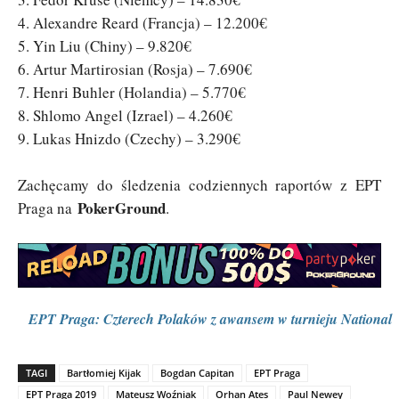
4. Alexandre Reard (Francja) – 12.200€
5. Yin Liu (Chiny) – 9.820€
6. Artur Martirosian (Rosja) – 7.690€
7. Henri Buhler (Holandia) – 5.770€
8. Shlomo Angel (Izrael) – 4.260€
9. Lukas Hnizdo (Czechy) – 3.290€
Zachęcamy do śledzenia codziennych raportów z EPT
PokerGround
Praga na
.
EPT Praga: Czterech Polaków z awansem w turnieju National
TAGI
Bartłomiej Kijak
Bogdan Capitan
EPT Praga
EPT Praga 2019
Mateusz Woźniak
Orhan Ates
Paul Newey