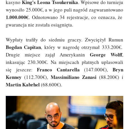
King's Leona Tsoukernika
kasyno
. Wpisowe do turnieju
wynosiło 25.000€, a w jego puli nagród zagwarantowano
1.000.000€
. Odnotowano 34 rejestracje, co oznacza, że
gwarancja nie została osiągnięta.
Wypłaty trafiły do siedmiu graczy. Zwyciężył Rumun
Bogdan Capitan
, który w nagrodę otrzymał 333.200€.
George Wolff
Drugie miejsce zajął Amerykanin
,
inkasując 230.300€. Na miejscach płatnych uplasowali
Franco Cantarella
Bryn
się jeszcze:
(147.000€),
Kenney
Massimiliano Zanasi
(112.700€),
(88.200€) i
Martin Kabrhel
(68.600€).