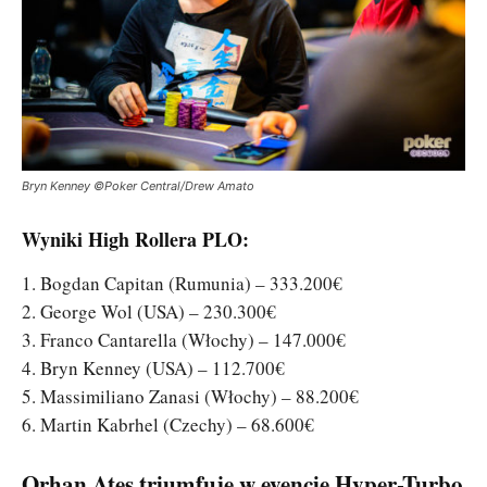
Bryn Kenney ©Poker Central/Drew Amato
Wyniki High Rollera PLO:
1. Bogdan Capitan (Rumunia) – 333.200€
2. George Wol (USA) – 230.300€
3. Franco Cantarella (Włochy) – 147.000€
4. Bryn Kenney (USA) – 112.700€
5. Massimiliano Zanasi (Włochy) – 88.200€
6. Martin Kabrhel (Czechy) – 68.600€
Orhan Ates triumfuje w evencie Hyper-Turbo