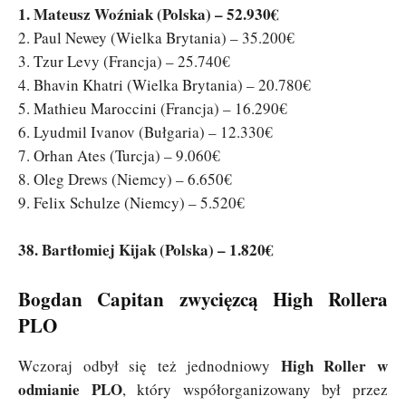
1. Mateusz Woźniak (Polska) – 52.930€
2. Paul Newey (Wielka Brytania) – 35.200€
3. Tzur Levy (Francja) – 25.740€
4. Bhavin Khatri (Wielka Brytania) – 20.780€
5. Mathieu Maroccini (Francja) – 16.290€
6. Lyudmil Ivanov (Bułgaria) – 12.330€
7. Orhan Ates (Turcja) – 9.060€
8. Oleg Drews (Niemcy) – 6.650€
9. Felix Schulze (Niemcy) – 5.520€
38. Bartłomiej Kijak (Polska) – 1.820€
Bogdan Capitan zwycięzcą High Rollera
PLO
High Roller w
Wczoraj odbył się też jednodniowy
odmianie PLO
, który współorganizowany był przez