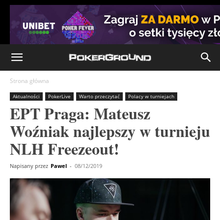
Strona główna
Aktualności
PokerLive
Warto przeczytać
Polacy w turniejach
EPT Praga: Mateusz
Woźniak najlepszy w turnieju
NLH Freezeout!
Napisany przez
Pawel
-
08/12/2019