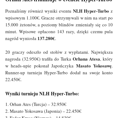
NLH Hyper-Turbo
Poznaliśmy również wyniki eventu
z
wpisowym 1.100€. Gracze otrzymywali w nim na start po
15.000 żetonów, a poziomy blindów zmieniały się co 10
minut. Wpisowe opłacono 143 razy, dzięki czemu pula
137.280€
nagród wyniosła
.
20 graczy odeszło od stołów z wypłatami. Największa
Orhana Atesa
nagroda (32.950€) trafiła do Turka
, który
Masato Yokosawę
w heads-upie pokonał Japończyka
.
Runner-up turnieju Hyper-Turbo dodał na swoje konto
22.450€.
Wyniki turnieju NLH Hyper-Turbo:
1. Orhan Ates (Turcja) – 32.950€
2. Masato Yokosawa (Japonia) – 22.450€
3. Fedor Kruse (Niemcy) – 14.830€