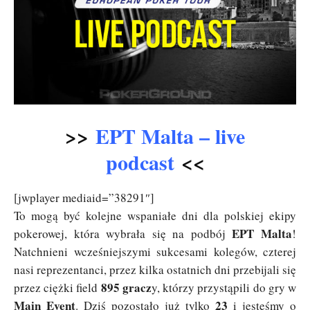
>>
EPT Malta – live
podcast
<<
[jwplayer mediaid=”38291″]
To mogą być kolejne wspaniałe dni dla polskiej ekipy
EPT Malta
pokerowej, która wybrała się na podbój
!
Natchnieni wcześniejszymi sukcesami kolegów, czterej
nasi reprezentanci, przez kilka ostatnich dni przebijali się
895 gracz
przez ciężki field
y, którzy przystąpili do gry w
Main Event
23
. Dziś pozostało już tylko
i jesteśmy o