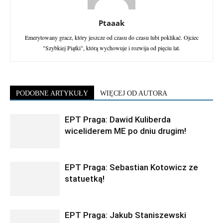
Ptaaak
Emerytowany gracz, który jeszcze od czasu do czasu lubi poklikać. Ojciec
"Szybkiej Piątki", którą wychowuje i rozwija od pięciu lat.
PODOBNE ARTYKUŁY
WIĘCEJ OD AUTORA
EPT Praga: Dawid Kuliberda
wiceliderem ME po dniu drugim!
EPT Praga: Sebastian Kotowicz ze
statuetką!
EPT Praga: Jakub Staniszewski