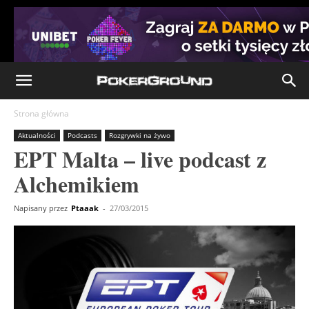
Strona główna
Aktualności
Podcasts
Rozgrywki na żywo
EPT Malta – live podcast z
Alchemikiem
Napisany przez
Ptaaak
-
27/03/2015