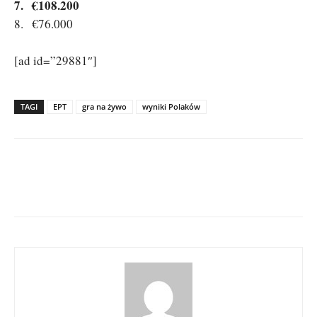
7. €108.200
8. €76.000
[ad id=”29881″]
TAGI
EPT
gra na żywo
wyniki Polaków