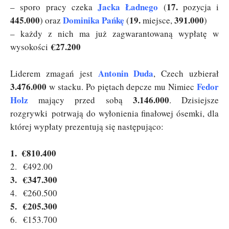
Jacka Ładnego
17.
– sporo pracy czeka
(
pozycja i
445.000
Dominika Pańkę
19.
391.000
) oraz
(
miejsce,
)
– każdy z nich ma już zagwarantowaną wypłatę w
€27.200
wysokości
Antonin Duda
Liderem zmagań jest
, Czech uzbierał
3.476.000
Fedor
w stacku. Po piętach depcze mu Nimiec
Holz
3.146.000
mający przed sobą
. Dzisiejsze
rozgrywki potrwają do wyłonienia finałowej ósemki, dla
której wypłaty prezentują się następująco:
1. €810.400
2. €492.00
3. €347.300
4. €260.500
5. €205.300
6. €153.700