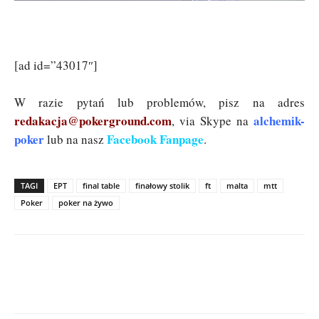
[ad id=”43017″]
W razie pytań lub problemów, pisz na adres
redakacja@pokerground.com
alchemik-
, via Skype na
poker
Facebook Fanpage
lub na nasz
.
TAGI
EPT
final table
finałowy stolik
ft
malta
mtt
Poker
poker na żywo