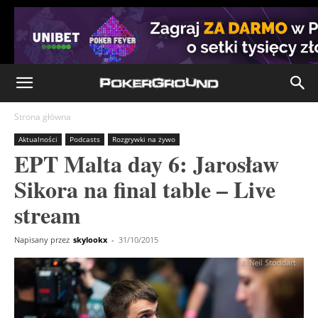
Strona główna
Aktualności
Podcasts
Rozgrywki na żywo
EPT Malta day 6: Jarosław
Sikora na final table – Live
stream
Napisany przez
skylookx
-
31/10/2015