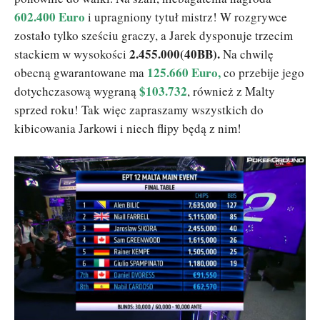
602.400 Euro
i upragniony tytuł mistrz! W rozgrywce
zostało tylko sześciu graczy, a Jarek dysponuje trzecim
2.455.000(40BB).
stackiem w wysokości
Na chwilę
125.660 Euro,
obecną gwarantowane ma
co przebije jego
$103.732
dotychczasową wygraną
, również z Malty
sprzed roku! Tak więc zapraszamy wszystkich do
kibicowania Jarkowi i niech flipy będą z nim!