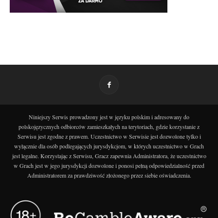
Niniejszy Serwis prowadzony jest w języku polskim i adresowany do
polskojęzycznych odbiorców zamieszkałych na terytoriach, gdzie korzystanie z
Serwisu jest zgodne z prawem. Uczestnictwo w Serwisie jest dozwolone tylko i
wyłącznie dla osób podlegających jurysdykcjom, w których uczestnictwo w Grach
jest legalne. Korzystając z Serwisu, Gracz zapewnia Administratora, że uczestnictwo
w Grach jest w jego jurysdykcji dozwolone i ponosi pełną odpowiedzialność przed
Administratorem za prawdziwość złożonego przez siebie oświadczenia.