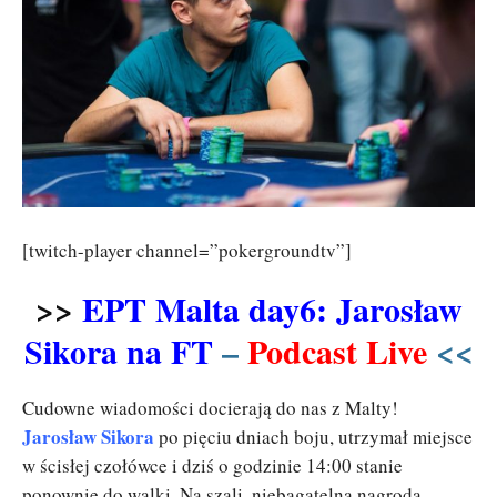
[twitch-player channel=”pokergroundtv”]
>>
EPT Malta day6: Jarosław
Sikora na FT
–
Podcast Live
<<
Cudowne wiadomości docierają do nas z Malty!
Jarosław Sikora
po pięciu dniach boju, utrzymał miejsce
w ścisłej czołówce i dziś o godzinie 14:00 stanie
ponownie do walki. Na szali, niebagatelna nagroda