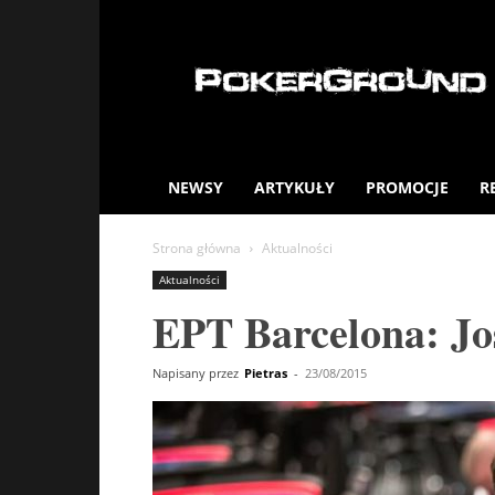
PokerGround.com
NEWSY
ARTYKUŁY
PROMOCJE
R
Strona główna
Aktualności
Aktualności
EPT Barcelona: Jos
Napisany przez
Pietras
-
23/08/2015