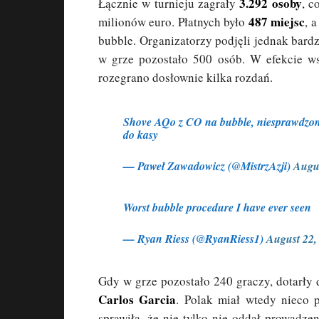
3.292 osoby
Łącznie w turnieju zagrały
, c
487 miejsc
milionów euro. Płatnych było
, 
bubble. Organizatorzy podjęli jednak bard
w grze pozostało 500 osób. W efekcie ws
rozegrano dosłownie kilka rozdań.
Shove AQo z CO na bubble, niesprawdzony
do kasy
— Paweł Zawadowicz (@MistrzAzji)
Augus
Worst bubble procedure I have ever seen
— Ryan Riess (@RyanRiess1)
August 22,
Gdy w grze pozostało 240 graczy, dotarły d
Carlos Garcia
. Polak miał wtedy nieco 
sprawiła, że nie tylko nie oddał prowadze