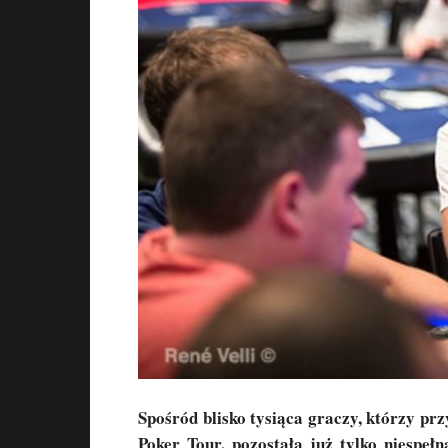
Spośród blisko tysiąca graczy, którzy pr
Poker Tour, pozostała już tylko niespełn