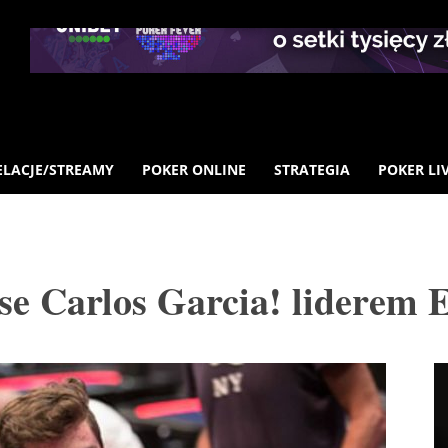
ELACJE/STREAMY
POKER ONLINE
STRATEGIA
POKER LI
e Carlos Garcia! liderem E