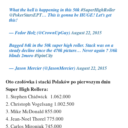
What the hell is happening in this 50k
#SuperHighRoller
@PokerStarsEPT
… This is gonna be HUGE! Let's get
this!
— Fedor Holz (@CrownUpGuy)
August 22, 2015
Bagged 84k in the 50k super high roller. Stack was on a
steady decline since the 470k picture… Never again ? 3/6k
blinds 2moro
#SpinCity
— Jason Mercier (@JasonMercier)
August 22, 2015
Oto czołówka i stacki Polaków po pierwszym dniu
Super High Rollera:
1. Stephen Chidwick 1.062.000
2. Christoph Vogelsang 1.002.500
3. Mike McDonald 855.000
4. Jean-Noel Thorel 775.000
5. Carlos Mironiuk 745.000