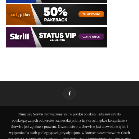
Niniejszy Serwis prowadzony jest w języku polskim i adresowany do
polskojęzycznych odbiorców zamieszkałych na terytoriach, gdzie korzystanie z
Serwisu jest zgodne z prawem. Uczestnictwo w Serwisie jest dozwolone tylko i
wyłącznie dla osób podlegających jurysdykcjom, w których uczestnictwo w Grach
jest legalne. Korzystając z Serwisu, Gracz zapewnia Administratora, że uczestnictwo