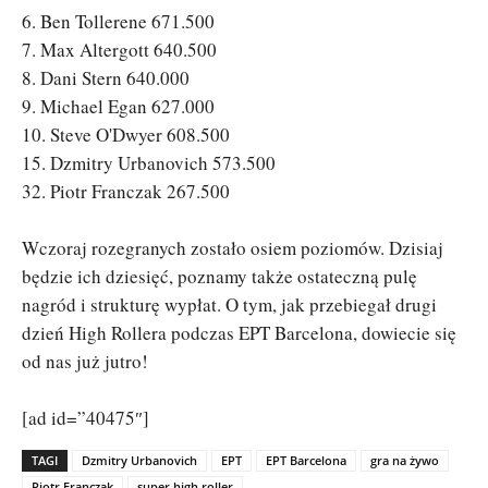
6. Ben Tollerene 671.500
7. Max Altergott 640.500
8. Dani Stern 640.000
9. Michael Egan 627.000
10. Steve O'Dwyer 608.500
15. Dzmitry Urbanovich 573.500
32. Piotr Franczak 267.500
Wczoraj rozegranych zostało osiem poziomów. Dzisiaj
będzie ich dziesięć, poznamy także ostateczną pulę
nagród i strukturę wypłat. O tym, jak przebiegał drugi
dzień High Rollera podczas EPT Barcelona, dowiecie się
od nas już jutro!
[ad id=”40475″]
TAGI
Dzmitry Urbanovich
EPT
EPT Barcelona
gra na żywo
Piotr Franczak
super high roller