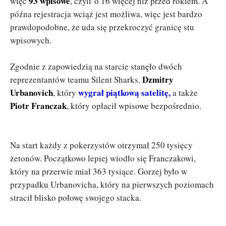
93 wpisowe
więc
, czyli o 16 więcej niż przed rokiem. A
późna rejestracja wciąż jest możliwa, więc jest bardzo
prawdopodobne, że uda się przekroczyć granicę stu
wpisowych.
Zgodnie z zapowiedzią na starcie stanęło dwóch
Dzmitry
reprezentantów teamu Silent Sharks.
Urbanovich
wygrał piątkową satelitę,
, który
a także
Piotr Franczak
, który opłacił wpisowe bezpośrednio.
Na start każdy z pokerzystów otrzymał 250 tysięcy
żetonów. Początkowo lepiej wiodło się Franczakowi,
który na przerwie miał 363 tysiące. Gorzej było w
przypadku Urbanovicha, który na pierwszych poziomach
stracił blisko połowę swojego stacka.