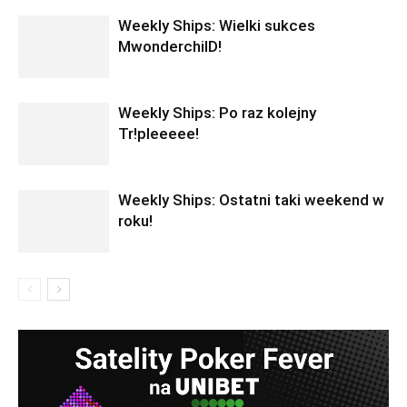
Weekly Ships: Wielki sukces
MwonderchilD!
Weekly Ships: Po raz kolejny
Tr!pleeeee!
Weekly Ships: Ostatni taki weekend w
roku!