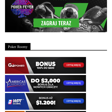
Poker Roomy