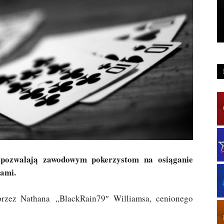
re pozwalają zawodowym pokerzystom na osiąganie
ami.
 przez Nathana „BlackRain79″ Williamsa, cenionego