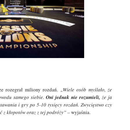
ze rozegrał miliony rozdań.
„Wiele osób myślało, że
powodu samego siebie.
Oni jednak nie rozumieli,
że ja
awania i gry po 5-10 tysięcy rozdań. Zwycięstwo czy
 z kłopotów oraz z tej podróży” –
wyjaśnia.