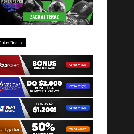
Poker Roomy