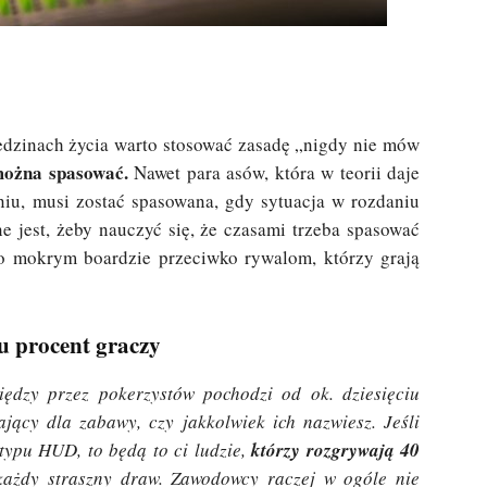
edzinach życia warto stosować zasadę „nigdy nie mów
można spasować.
Nawet para asów, która w teorii daje
iu, musi zostać spasowana, gdy sytuacja w rozdaniu
e jest, żeby nauczyć się, że czasami trzeba spasować
zo mokrym boardzie przeciwko rywalom, którzy grają
iu procent graczy
ędzy przez pokerzystów pochodzi od ok. dziesięciu
ający dla zabawy, czy jakkolwiek ich nazwiesz. Jeśli
typu HUD, to będą to ci ludzie,
którzy rozgrywają 40
każdy straszny draw. Zawodowcy raczej w ogóle nie