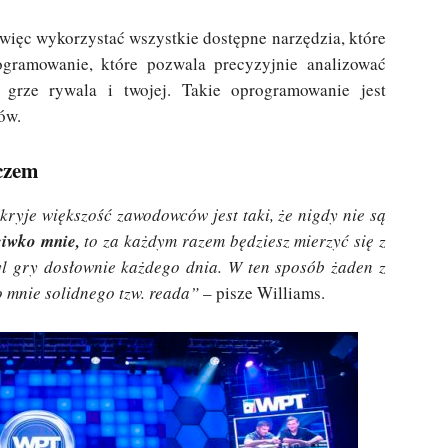
więc wykorzystać wszystkie dostępne narzędzia, które
ogramowanie, które pozwala precyzyjnie analizować
 grze rywala i twojej. Takie oprogramowanie jest
ów.
czem
kryje większość zawodowców jest taki, że nigdy nie są
ciwko mnie,
to za każdym razem będziesz mierzyć się z
l gry dosłownie każdego dnia. W ten sposób żaden z
 mnie solidnego tzw. reada”
– pisze Williams.