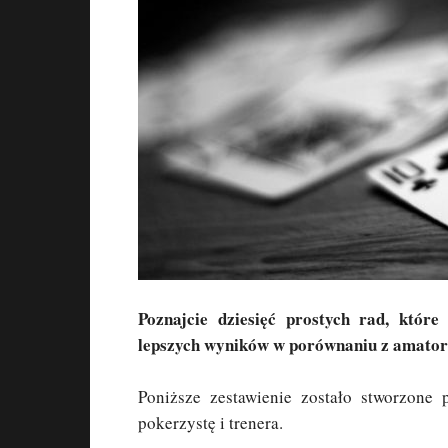
Poznajcie dziesięć prostych rad, któ
lepszych wyników w porównaniu z amator
Poniższe zestawienie zostało stworzone
pokerzystę i trenera.