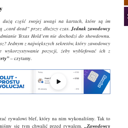
y
 dużą część swojej uwagi na kartach, które są im
są „card dead” przez dłuższy czas.
Jednak zawodowcy
odmianie Texas Hold’em nie dochodzi do showdownu.
asz? Jednym z największych sekretów, który zawodowcy
e wykorzystywanie pozycji, żeby wyblefować ich z
arty”
– czytamy.
ać rywalowi blef, który na nim wykonaliśmy. Tak to
nniśmy się tym chwalić przed rywalem.
„Zawodowcy