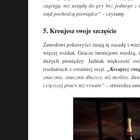
zagrają, niż usiądą do gry bez jednego z t
stąd pochodzą pieniądze”
– czytamy.
5. Kreujesz swoje szczęście
Zawodowi pokerzyści znają tę zasadę i wiedz
więcej rozdań. Gracze turniejowi wiedzą,
dużych pieniędzy. Jednak większość o
rozdaniach z ostatniej sesji.
„Kreujesz swoj
znacznie, znacznie dłuższy, niż myślisz. Z
i cięższej pracy niż rywale”
– stwierdza aut