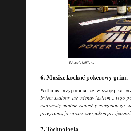
©Aussie Millions
6. Musisz kochać pokerowy grind
Williams przypomina, że w swojej karier
byłem szalony lub nienawidziłem z tego 
naprawdę miałem radość z codziennego wst
przegrana, ja zawsze czerpałem przyjemność
7. Technologia