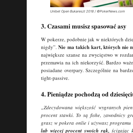
Unibet Open Bukareszt 2018 / ©PokerNews.com
3. Czasami musisz spasować asy
W pokerze, podobnie jak w niektórych dzi
Nie ma takich kart, których nie 
nigdy”.
największe szanse na zwycięstwo w rozdan
przemawia na ich niekorzyść. Bardzo ważn
posiadane overpary. Szczególnie na bard
tight-passive.
4. Pieniądze pochodzą od dziesięc
„Zdecydowana większość wygranych pieni
procent stawki. To są fishe, zawodnicy gr
grasz w pokera onlie i używasz programu 
lub więcej procent swoich rąk,
ścigając 