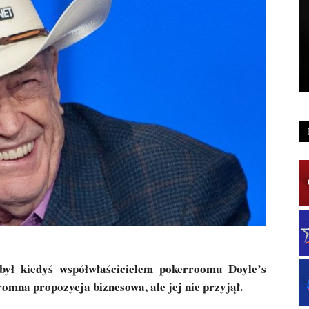
był kiedyś współwłaścicielem pokerroomu Doyle’s
romna propozycja biznesowa, ale jej nie przyjął.