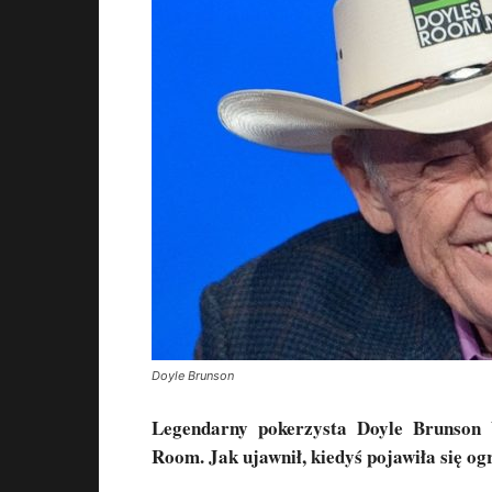
Doyle Brunson
Legendarny pokerzysta Doyle Brunson 
Room. Jak ujawnił, kiedyś pojawiła się og