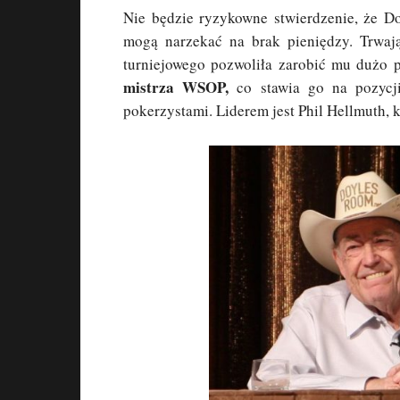
Nie będzie ryzykowne stwierdzenie, że Do
mogą narzekać na brak pieniędzy. Trwając
turniejowego pozwoliła zarobić mu dużo 
mistrza WSOP,
co stawia go na pozycji 
pokerzystami. Liderem jest Phil Hellmuth, 