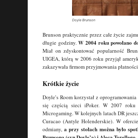
Doyle Brunson
Brunson praktycznie przez całe życie zajmu
W 2004 roku powołano do
długie godziny.
Miał on zdyskontować popularność Brun
UIGEA, którą w 2006 roku przyjął ameryk
zakazywała firmom przyjmowania płatnośc
Krótkie życie
Doyle’s Room korzystał z oprogramowania T
się częścią sieci iPoker. W 2007 roku 
Microgaming. W kolejnych latach DR jeszcz
Curacao (Antyle Holenderskie). W oferci
a przy stołach można było spo
odmiany,
Brunsona (syn Doyle’a) i Aleca Torellego.