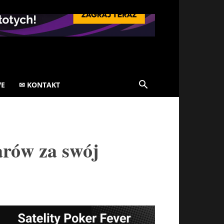
VE
✉ KONTAKT
arów za swój