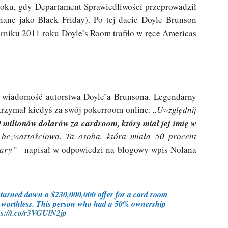
 roku, gdy Departament Sprawiedliwości przeprowadził
ane jako Black Friday). Po tej dacie Doyle Brunson
erniku 2011 roku Doyle’s Room trafiło w ręce Americas
a wiadomość autorstwa Doyle’a Brunsona. Legendarny
otrzymał kiedyś za swój pokerroom online.
,,Uwzględnij
0 milionów dolarów za cardroom, który miał jej imię w
 bezwartościowa. Ta osoba, która miała 50 procent
mary”
– napisał w odpowiedzi na blogowy wpis Nolana
 turned down a $230,000,000 offer for a card room
as worthless. This person who had a 50% ownership
ps://t.co/r3VGUlN2jp