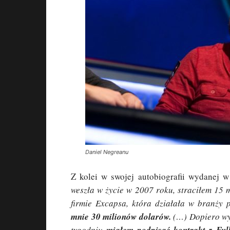
Daniel Negreanu
Z kolei w swojej autobiografii wydanej 
weszła w życie w 2007 roku, straciłem 15 
firmie Excapsa, która działała w branży 
mnie 30 milionów dolarów.
(…) Dopiero wy
tygodniu