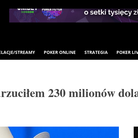
ELACJE/STREAMY
POKER ONLINE
STRATEGIA
POKER LI
rzuciłem 230 milionów dol