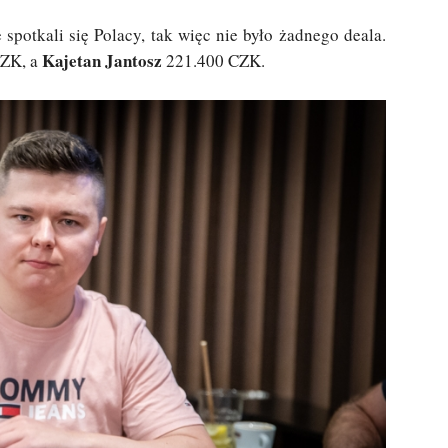
 spotkali się Polacy, tak więc nie było żadnego deala.
Kajetan Jantosz
CZK, a
221.400 CZK.