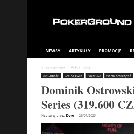
PokerGround.com
NEWSY
ARTYKUŁY
PROMOCJE
R
Strona główna
Aktualności
Aktualności
Gra na żywo
PokerLive
Warto przeczytać
Dominik Ostrowski
Series (319.600 C
Napisany przez
Doro
-
29/07/2023