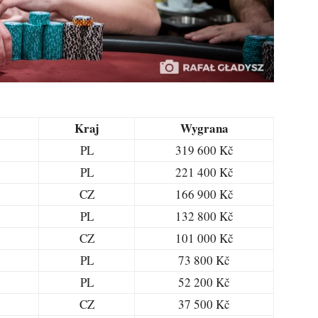
Kraj
Wygrana
PL
319 600 Kč
PL
221 400 Kč
CZ
166 900 Kč
PL
132 800 Kč
CZ
101 000 Kč
PL
73 800 Kč
PL
52 200 Kč
CZ
37 500 Kč