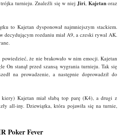
Jiri
Kajetan
rójka turnieju. Znaleźli się w niej
,
oraz
ątku to Kajetan dysponował najmniejszym stackiem.
 w decydującym rozdaniu miał A9, a czeski rywal AK.
rane.
a powiedzieć, że nie brakowało w nim emocji. Kajetan
gle On stanął przed szansą wygrania turnieju. Tak się
szedł na prowadzenie, a następnie doprowadził do
kiery) Kajetan miał słabą top parę (K4), a drugi z
 all-iny. Dziewiątka, która pojawiła się na turnie,
R Poker Fever