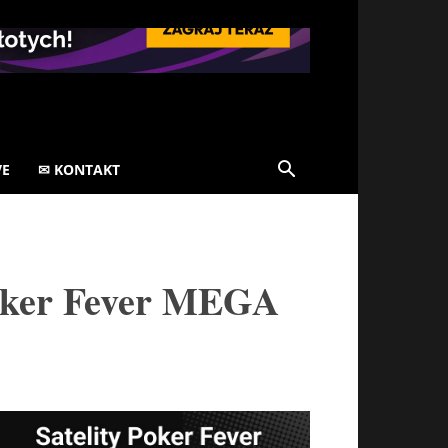
VE
✉ KONTAKT
Poker Fever MEGA