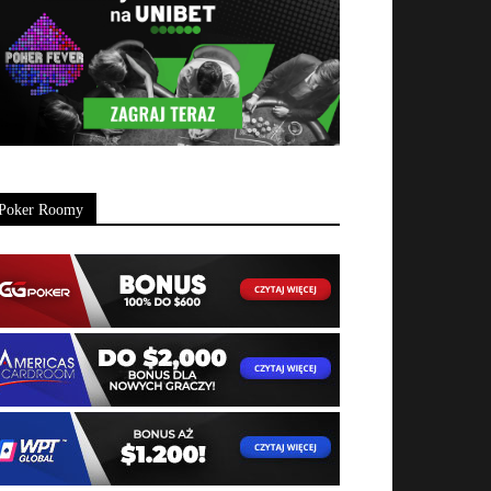
Poker Roomy