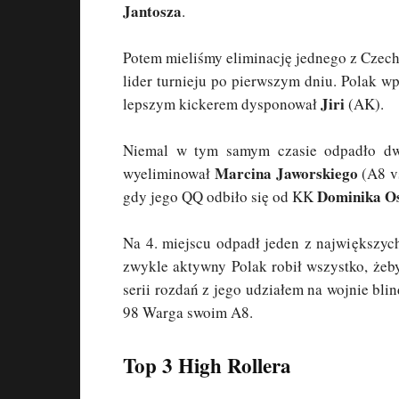
Jantosza
.
Potem mieliśmy eliminację jednego z Czech
lider turnieju po pierwszym dniu. Polak wp
Jiri
lepszym kickerem dysponował
(AK).
Niemal w tym samym czasie odpadło dw
Marcina Jaworskiego
wyeliminował
(A8 v
Dominika O
gdy jego QQ odbiło się od KK
Na 4. miejscu odpadł jeden z największy
zwykle aktywny Polak robił wszystko, żeby
serii rozdań z jego udziałem na wojnie b
98 Warga swoim A8.
Top 3 High Rollera