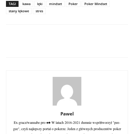
TAGI
kawa
lęki
mindset
Poker
Poker Mindset
stany lękowe
stres
Pawel
Ex-gracz/wannabe pro ♠♣ W latach 2016-2021 dumnie współtworzył "pee-
gee", czyli najlepszy portal o pokerze. Jeden z głównych producentów poker