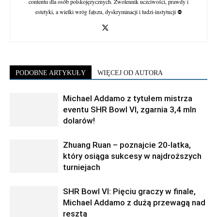
contentu dla osób polskojęzycznych. Zwolennik uczciwości, prawdy i
estetyki, a wielki wróg fałszu, dyskryminacji i ludzi-instytucji ⛔
PODOBNE ARTYKUŁY
WIĘCEJ OD AUTORA
Michael Addamo z tytułem mistrza
eventu SHR Bowl VI, zgarnia 3,4 mln
dolarów!
Zhuang Ruan – poznajcie 20-latka,
który osiąga sukcesy w najdroższych
turniejach
SHR Bowl VI: Pięciu graczy w finale,
Michael Addamo z dużą przewagą nad
resztą