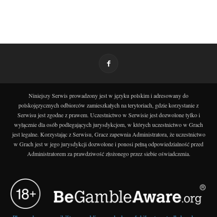
Niniejszy Serwis prowadzony jest w języku polskim i adresowany do
polskojęzycznych odbiorców zamieszkałych na terytoriach, gdzie korzystanie z
Serwisu jest zgodne z prawem. Uczestnictwo w Serwisie jest dozwolone tylko i
wyłącznie dla osób podlegających jurysdykcjom, w których uczestnictwo w Grach
jest legalne. Korzystając z Serwisu, Gracz zapewnia Administratora, że uczestnictwo
w Grach jest w jego jurysdykcji dozwolone i ponosi pełną odpowiedzialność przed
Administratorem za prawdziwość złożonego przez siebie oświadczenia.