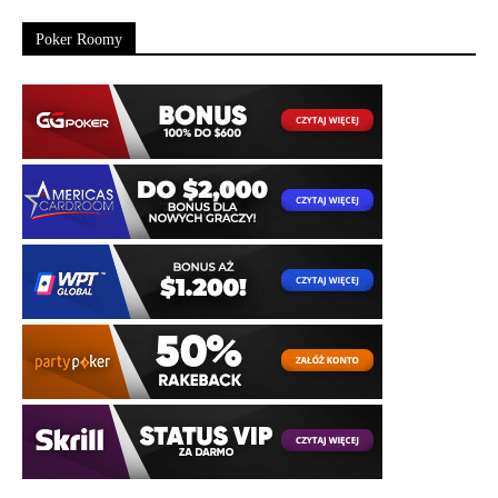
Poker Roomy