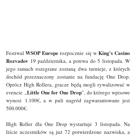
WSOP Europe
King's Casino
Festiwal
rozpocznie się w
Rozvadov
19 października, a potrwa do 5 listopada. W
jego ramach rozegrane zostaną dwa turnieje, z których
dochód przeznaczony zostanie na fundację One Drop.
Oprócz High Rollera, gracze będą mogli rywalizować w
Little One for One Drop
evencie „
”, do którego wpisowe
wynosi 1.100€, a w puli nagród zagwarantowane jest
500.000€.
High Roller dla One Drop wystartuje 3 listopada. Na
liście uczestników są już 72 potwierdzone nazwiska, a