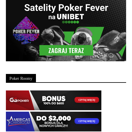
Poker Roomy