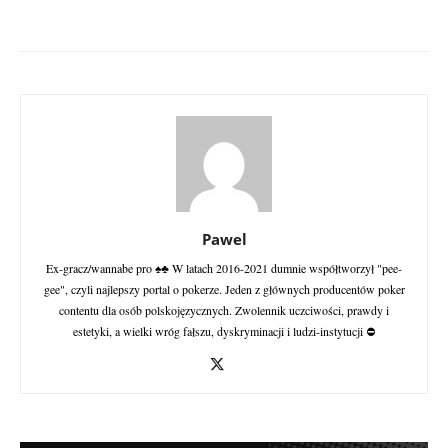
Pawel
Ex-gracz/wannabe pro ♠♣ W latach 2016-2021 dumnie współtworzył "pee-
gee", czyli najlepszy portal o pokerze. Jeden z głównych producentów poker
contentu dla osób polskojęzycznych. Zwolennik uczciwości, prawdy i
estetyki, a wielki wróg fałszu, dyskryminacji i ludzi-instytucji ⛔