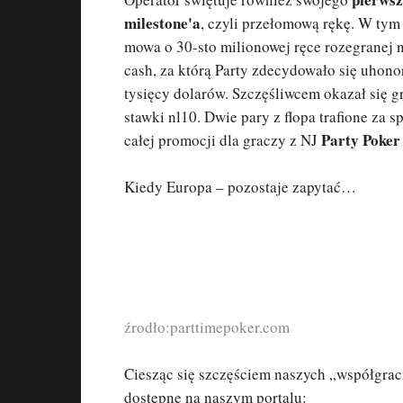
milestone'a
, czyli przełomową rękę. W ty
mowa o 30-sto milionowej ręce rozegranej n
cash, za którą Party zdecydowało się uhon
tysięcy dolarów. Szczęśliwcem okazał się 
stawki nl10. Dwie pary z flopa trafione za 
Party Poker
całej promocji dla graczy z NJ
Kiedy Europa – pozostaje zapytać…
źrodło:parttimepoker.com
Ciesząc się szczęściem naszych „współgra
dostępne na naszym portalu: