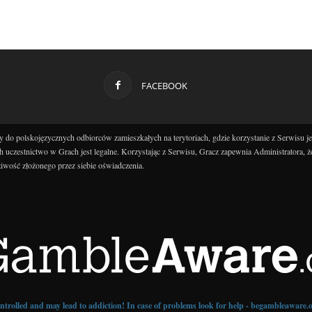
FACEBOOK
 do polskojęzycznych odbiorców zamieszkałych na terytoriach, gdzie korzystanie z Serwisu j
h uczestnictwo w Grach jest legalne. Korzystając z Serwisu, Gracz zapewnia Administratora, ż
iwość złożonego przez siebie oświadczenia.
controlled and may lead to addiction! In case of problems look for help - begambleaware