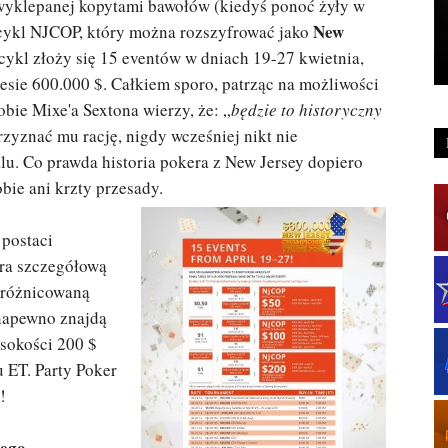
wyklepanej kopytami bawołów (kiedyś ponoć żyły w
New
 cykl NJCOP, który można rozszyfrować jako
 cykl złoży się 15 eventów w dniach 19-27 kwietnia,
sie 600.000 $. Całkiem sporo, patrząc na możliwości
bie Mixe'a Sextona wierzy, że: „
będzie to historyczny
rzyznać mu rację, nigdy wcześniej nikt nie
lu. Co prawda historia pokera z New Jersey dopiero
obie ani krzty przesady.
postaci
era szczegółową
 zróżnicowaną
 napewno znajdą
ysokości 200 $
u ET. Party Poker
!
ego