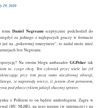
ly 29, 2020
Daniel Negreanu
ni temu
sceptycznie podchodził do
niegdyś za jednego z najlepszych graczy w formacie
t już na „pokerowej emeryturze”, to nadal może mieć
urniejach live Negreanu.
GGPoker
ropozycję? Na swoim blogu ambasador
tak
iom to, czego chcą. Ten człowiek przez wiele lat żył
kraczając przy tym poza ramy niezdrowej obsesji,
latego, że naprawdę wierzy, iż jestem złym potworem,
rywa pod płaszczykiem jakiejś słusznej sprawy.
dynku z Polkiem to on będzie underdogiem. Zagra w
rywal (HU NLHE), na jego terenie (w internecie) i na