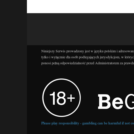
Niniejszy Serwis prowadzony jest w języku polskim i adresowany
tylko i wyłącznie dla osób podlegających jurysdykcjom, w któryc
ponosi pełną odpowiedzialność przed Administratorem za prawdz
Please play responsibility - gambling can be harmful if not 