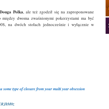
Douga Polka
, ale też zgodził się na zaproponowane
up między dwoma zwaśnionymi pokerzystami ma być
00$, na dwóch stołach jednocześnie i wyłącznie w
you some type of closure from your multi year obsession
yERJltM0z