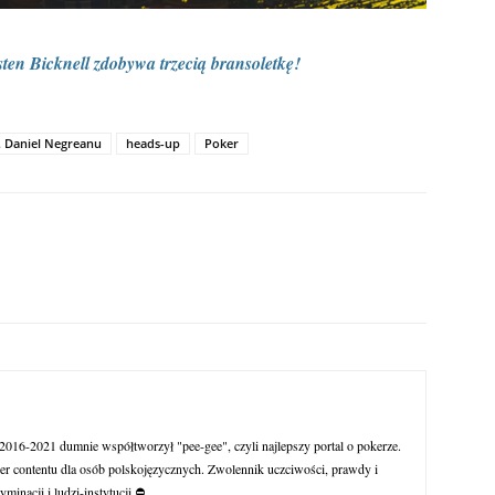
en Bicknell zdobywa trzecią bransoletkę!
. Daniel Negreanu
heads-up
Poker
016-2021 dumnie współtworzył "pee-gee", czyli najlepszy portal o pokerze.
r contentu dla osób polskojęzycznych. Zwolennik uczciwości, prawdy i
yminacji i ludzi-instytucji ⛔