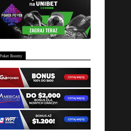
Poker Roomy