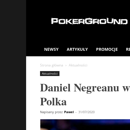
PokerGround.com
NEWSY
ARTYKUŁY
PROMOCJE
R
Strona główna
Aktualności
Aktualności
Daniel Negreanu w
Polka
Napisany przez
Pawel
-
31/07/2020