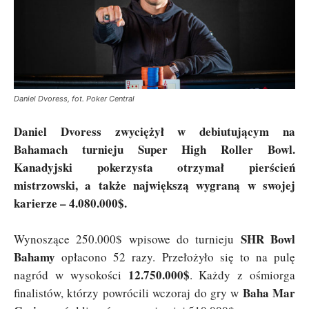
Daniel Dvoress, fot. Poker Central
Daniel Dvoress zwyciężył w debiutującym na
Bahamach turnieju Super High Roller Bowl.
Kanadyjski pokerzysta otrzymał pierścień
mistrzowski, a także największą wygraną w swojej
karierze – 4.080.000$.
SHR Bowl
Wynoszące 250.000$ wpisowe do turnieju
Bahamy
opłacono 52 razy. Przełożyło się to na pulę
12.750.000$
nagród w wysokości
. Każdy z ośmiorga
Baha Mar
finalistów, którzy powrócili wczoraj do gry w