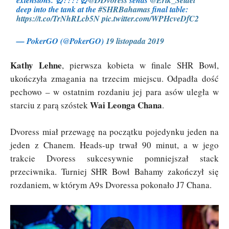
extensions. ⏰????⏰
@DDvoress
sends
@Erik_Seidel
deep into the tank at the
#SHRBahamas
final table:
https://t.co/TrNhRLcb5N
pic.twitter.com/WPHcveDfC2
— PokerGO (@PokerGO)
19 listopada 2019
Kathy Lehne
, pierwsza kobieta w finale SHR Bowl,
ukończyła zmagania na trzecim miejscu. Odpadła dość
pechowo – w ostatnim rozdaniu jej para asów uległa w
Wai Leonga Chana
starciu z parą szóstek
.
Dvoress miał przewagę na początku pojedynku jeden na
jeden z Chanem. Heads-up trwał 90 minut, a w jego
trakcie Dvoress sukcesywnie pomniejszał stack
przeciwnika. Turniej SHR Bowl Bahamy zakończył się
rozdaniem, w którym A9s Dvoressa pokonało J7 Chana.