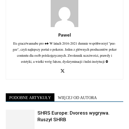
Pawel
Ex-gracz/wannabe pro ♠♣ W latach 2016-2021 dumnie współtworzył "pee-
gee", czyli najlepszy portal o pokerze. Jeden z głównych producentów poker
contentu dla osób polskojęzycznych. Zwolennik uczciwości, prawdy i
estetyki, a wielki wróg fałszu, dyskryminacji i ludzi-instytucji ⛔
PODOBNE ARTYKUŁY
WIĘCEJ OD AUTORA
SHRS Europe: Dvoress wygrywa.
Ruszył SHRB