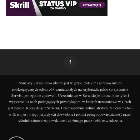
Niniejszy Serwis prowadzony jest w języku polskim i adresowany do
polskojęzycznych odbiorców zamieszkałych na terytoriach, gdzie korzystanie z
Serwisu jest zgodne z prawem. Uczestnictwo w Serwisie jest dozwolone tylko i
wyłącznie dla osób podlegających jurysdykcjom, w których uczestnictwo w Grach
jest legalne. Korzystając z Serwisu, Gracz zapewnia Administratora, że uczestnictwo
w Grach jest w jego jurysdykcji dozwolone i ponosi pełną odpowiedzialność przed
Administratorem za prawdziwość złożonego przez siebie oświadczenia.