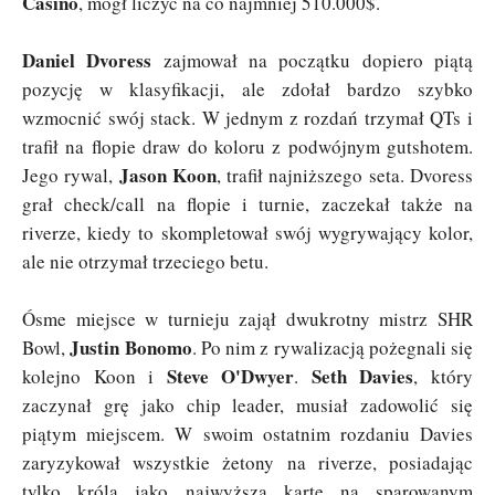
Casino
, mógł liczyć na co najmniej 510.000$.
Daniel Dvoress
zajmował na początku dopiero piątą
pozycję w klasyfikacji, ale zdołał bardzo szybko
wzmocnić swój stack. W jednym z rozdań trzymał QTs i
trafił na flopie draw do koloru z podwójnym gutshotem.
Jason Koon
Jego rywal,
, trafił najniższego seta. Dvoress
grał check/call na flopie i turnie, zaczekał także na
riverze, kiedy to skompletował swój wygrywający kolor,
ale nie otrzymał trzeciego betu.
Ósme miejsce w turnieju zajął dwukrotny mistrz SHR
Justin Bonomo
Bowl,
. Po nim z rywalizacją pożegnali się
Steve O'Dwyer
Seth Davies
kolejno Koon i
.
, który
zaczynał grę jako chip leader, musiał zadowolić się
piątym miejscem. W swoim ostatnim rozdaniu Davies
zaryzykował wszystkie żetony na riverze, posiadając
tylko króla jako najwyższą kartę na sparowanym