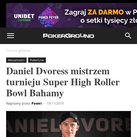
Strona główna
Aktualności
PokerLive
Daniel Dvoress mistrzem
turnieju Super High Roller
Bowl Bahamy
Napisany przez
Pawel
-
19/11/2019