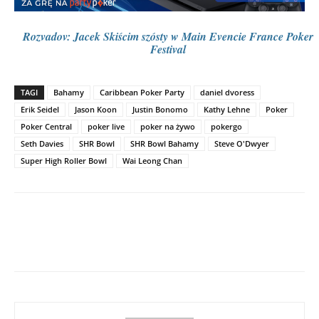
Rozvadov: Jacek Skiścim szósty w Main Evencie France Poker
Festival
TAGI
Bahamy
Caribbean Poker Party
daniel dvoress
Erik Seidel
Jason Koon
Justin Bonomo
Kathy Lehne
Poker
Poker Central
poker live
poker na żywo
pokergo
Seth Davies
SHR Bowl
SHR Bowl Bahamy
Steve O'Dwyer
Super High Roller Bowl
Wai Leong Chan