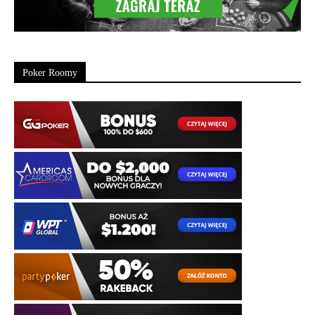
Poker Roomy