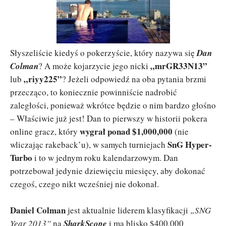
Słyszeliście kiedyś o pokerzyście, który nazywa się
Dan
„mrGR33N13”
Colman
? A może kojarzycie jego nicki
„riyy225”
lub
? Jeżeli odpowiedź na oba pytania brzmi
przecząco, to koniecznie powinniście nadrobić
zaległości, ponieważ wkrótce będzie o nim bardzo głośno
– Właściwie już jest! Dan to pierwszy w historii pokera
wygrał ponad $1,000,000
online gracz, który
(nie
SnG Hyper-
wliczając rakeback’u), w samych turniejach
Turbo
i to w jednym roku kalendarzowym. Dan
potrzebował jedynie dziewięciu miesięcy, aby dokonać
czegoś, czego nikt wcześniej nie dokonał.
Daniel Colman
jest aktualnie liderem klasyfikacji
„SNG
Year 2013”
na
SharkScope
i ma blisko $400,000