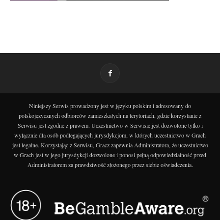
Niniejszy Serwis prowadzony jest w języku polskim i adresowany do
polskojęzycznych odbiorców zamieszkałych na terytoriach, gdzie korzystanie z
Serwisu jest zgodne z prawem. Uczestnictwo w Serwisie jest dozwolone tylko i
wyłącznie dla osób podlegających jurysdykcjom, w których uczestnictwo w Grach
jest legalne. Korzystając z Serwisu, Gracz zapewnia Administratora, że uczestnictwo
w Grach jest w jego jurysdykcji dozwolone i ponosi pełną odpowiedzialność przed
Administratorem za prawdziwość złożonego przez siebie oświadczenia.