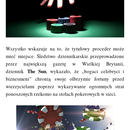
Wszystko wskazuje na to, że tytułowy proceder może
mieć miejsce. Śledztwo dziennikarskie przeprowadzone
przez największą gazetę w Wielkiej Brytanii,
The Sun
dziennik
, wykazało, że „bogaci celebryci i
biznesmeni” chronią swoje olbrzymie fortuny przed
wierzycielami poprzez wykazywanie ogromnych strat
ponoszonych rzekomo na stołach pokerowych w sieci.