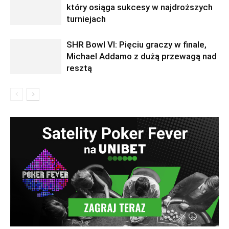
który osiąga sukcesy w najdroższych
turniejach
SHR Bowl VI: Pięciu graczy w finale,
Michael Addamo z dużą przewagą nad
resztą