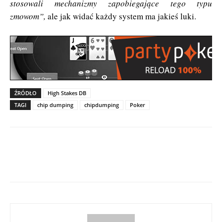
stosowali mechanizmy zapobiegające tego typu
zmowom”,
ale jak widać każdy system ma jakieś luki.
ŹRÓDŁO
High Stakes DB
TAGI
chip dumping
chipdumping
Poker