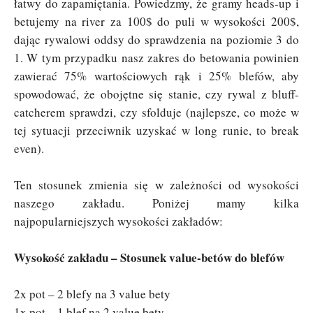
łatwy do zapamiętania. Powiedzmy, że gramy heads-up i
betujemy na river za 100$ do puli w wysokości 200$,
dając rywalowi oddsy do sprawdzenia na poziomie 3 do
1. W tym przypadku nasz zakres do betowania powinien
zawierać 75% wartościowych rąk i 25% blefów, aby
spowodować, że obojętne się stanie, czy rywal z bluff-
catcherem sprawdzi, czy sfolduje (najlepsze, co może w
tej sytuacji przeciwnik uzyskać w long runie, to break
even).
Ten stosunek zmienia się w zależności od wysokości
naszego zakładu. Poniżej mamy kilka
najpopularniejszych wysokości zakładów:
Wysokość zakładu – Stosunek value-betów do blefów
2x pot – 2 blefy na 3 value bety
1x pot – 1 blef na 2 value bety