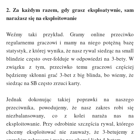
2. Za każdym razem, gdy grasz eksploatywnie, sam
narażasz się na eksploitowanie
Weźmy taki przykład. Gramy online przeciwko
regularnemu graczowi i mamy na niego potężną bazę
statystyk, z której wynika, że nasz rywal siedząc na small
blindzie często over-folduje w odpowiedzi na 3-bety. W
związku z tym, przeciwko temu graczowi częściej
będziemy skłonni grać 3-bet z big blinda, bo wiemy, że
siedząc na SB często zrzuci karty.
Jednak dokonując takiej poprawki na naszego
przeciwnika, powodujemy, że nasz zakres robi się
niezbalansowany, co z kolei naraża nas na
eksploitowanie. Przy odrobinie szczęścia rywal, którego
chcemy eksploitować nie zauważy, że 3-betujemy z
szerokim zakresem i może nas ukarać light 4-betem.