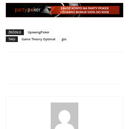
ŹRÓDŁO
UpswingPoker
TAGI
Game Theory Optimal
gto