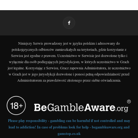
Niniejszy Serwis prowadzony jest w języku polskim i adresowany do
polskojęzycznych odbiorców zamieszkałych na terytoriach, gdzie korzystanie z
Serwisu jest zgodne z prawem. Uczestnictwo w Serwisie jest dozwolone tylko i
wyłącznie dla osób podlegających jurysdykcjom, w których uczestnictwo w Grach
jest legalne. Korzystając z Serwisu, Gracz zapewnia Administratora, że uczestnictwo
w Grach jest w jego jurysdykcji dozwolone i ponosi pełną odpowiedzialność przed
Administratorem za prawdziwość złożonego przez siebie oświadczenia.
Please play responsibility - gambling can be harmful if not controlled and may
lead to addiction! In case of problems look for help - begambleaware.org and
gamstop.co.uk