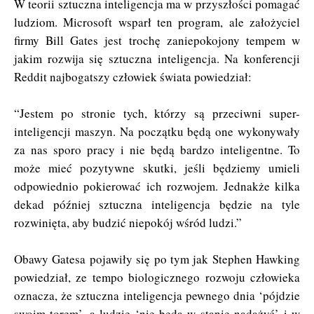
W teorii sztuczna inteligencja ma w przyszłości pomagać
ludziom. Microsoft wsparł ten program, ale założyciel
firmy Bill Gates jest trochę zaniepokojony tempem w
jakim rozwija się sztuczna inteligencja. Na konferencji
Reddit najbogatszy człowiek świata powiedział:
“Jestem po stronie tych, którzy są przeciwni super-
inteligencji maszyn. Na początku będą one wykonywały
za nas sporo pracy i nie będą bardzo inteligentne. To
może mieć pozytywne skutki, jeśli będziemy umieli
odpowiednio pokierować ich rozwojem. Jednakże kilka
dekad później sztuczna inteligencja będzie na tyle
rozwinięta, aby budzić niepokój wśród ludzi.”
Obawy Gatesa pojawiły się po tym jak Stephen Hawking
powiedział, ze tempo biologicznego rozwoju człowieka
oznacza, że sztuczna inteligencja pewnego dnia ‘pójdzie
swoim torem’, a ludzie ‘nie będą w stanie nadążyć’ i w