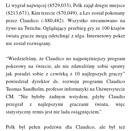
Li wygrał najwięcej ($529,033), Polk zajął drugie miejsce
($213,671), Kim trzecie ($70,049), a Les został pokonany
przez Claudico (-$80,482). Wszystko streamowano na
żywo na Twitchu. Oglądający przebieg gry ze 100 krajów
świata gracze mogą odetchnąć z ulga. Internetowy poker
nie został rozwiązany.
“Wiedzieliśmy, że Claudico no najpotężniejszy program
pokerowy na świecie, ale nie zdawaliśmy sobie sprawy
jak poradzi sobie z czwórką z 10 najlepszych graczy”
powiedział dyrektor ds. rozwoju programu Claudico
Tuomas Sandholm, profesor informatyki na Uniwersytecie
CM. “Nie byłoby żadnym wstydem, gdyby Claudio
przegrał z najlepszymi graczami świata, więc
statystyczny remis jest nie lada osiągnięciem.”
Polk był pełen podziwu dla Claudico, ale był też