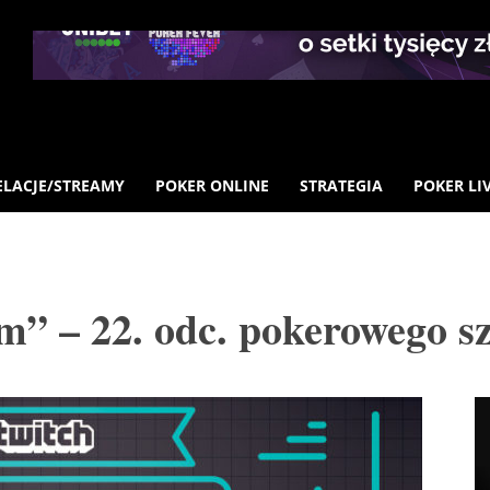
ELACJE/STREAMY
POKER ONLINE
STRATEGIA
POKER LI
” – 22. odc. pokerowego sz