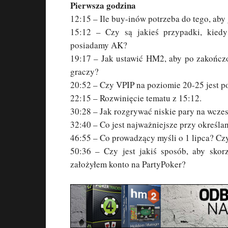
Pierwsza godzina
12:15 – Ile buy-inów potrzeba do tego, ab
15:12 – Czy są jakieś przypadki, kiedy
posiadamy AK?
19:17 – Jak ustawić HM2, aby po zakończ
graczy?
20:52 – Czy VPIP na poziomie 20-25 jest p
22:15 – Rozwinięcie tematu z 15:12.
30:28 – Jak rozgrywać niskie pary na wczes
32:40 – Co jest najważniejsze przy określa
46:55 – Co prowadzący myśli o 1 lipca? Cz
50:36 – Czy jest jakiś sposób, aby skorz
założyłem konto na PartyPoker?