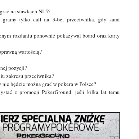
y grać na stawkach NL5?
 gramy tylko call na 3-bet przeciwnika, gdy sami
onym rozdaniu ponownie pokazywał board oraz karty
oprawną wartością?
nej pozycji?
niu zakresu przeciwnika?
y nie będzie można grać w pokera w Polsce?
ystać z promocji PokerGround, jeśli kilka lat temu