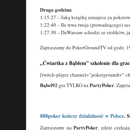
Druga godzina
1:15:27 – Jaką książkę uznajesz za pokerow
1:22:40 – Ile trwa twoja (prowadzącego) se
1:27:30 – DaWarsaw schodzi ze stolików, j
Zapraszamy do PokerGroundTV od godz. 19
„Ćwiartka z Bąblem” szkolenie dla grac
[twitch-player channel=”pokergroundtv” ch
Bąbel92
PartyPoker
gra TYLKO na
. Zapyta
888poker kończy działalność w Polsce
. 
PartyPoker
Zapraszamy na
, gdzie czekaj