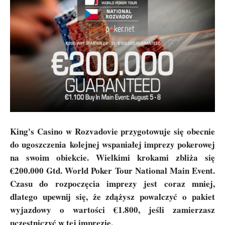
King's Casino w Rozvadovie przygotowuje się obecnie
do ugoszczenia kolejnej wspaniałej imprezy pokerowej
na swoim obiekcie. Wielkimi krokami zbliża się
€200.000 Gtd. World Poker Tour National Main Event.
Czasu do rozpoczęcia imprezy jest coraz mniej,
dlatego upewnij się, że zdążysz powalczyć o pakiet
wyjazdowy o wartości €1.800, jeśli zamierzasz
uczestniczyć w tej imprezie.