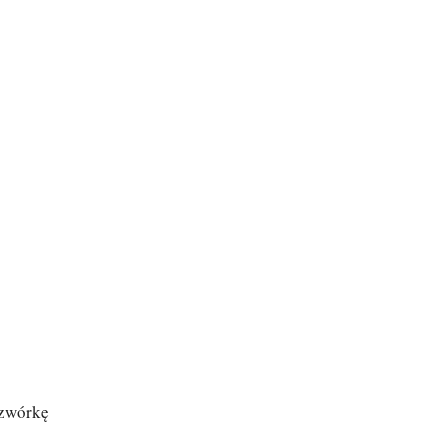
czwórkę