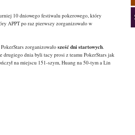
turniej 10 dniowego festiwalu pokerowego, który
który APPT po raz pierwszy zorganizowało w
sześć dni startowych
w PokerStars zorganizowało
.
e drugiego dnia byli tacy prosi z teamu PokerStars jak
kończył na miejscu 151-szym, Huang na 50-tym a Lin