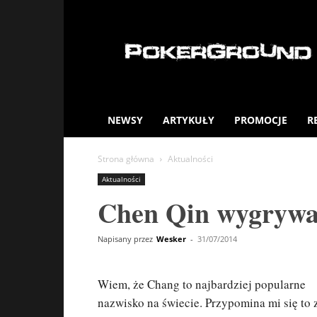
PokerGround.com
NEWSY
ARTYKUŁY
PROMOCJE
R
Strona główna
Aktualności
Aktualności
Chen Qin wygrywa 
Napisany przez
Wesker
-
31/07/2014
Wiem, że Chang to najbardziej popularne
nazwisko na świecie. Przypomina mi się to 