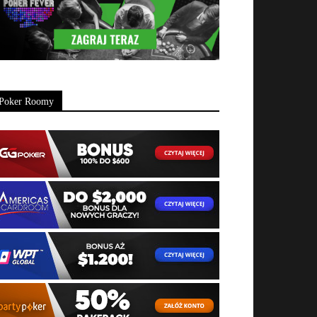
Poker Roomy