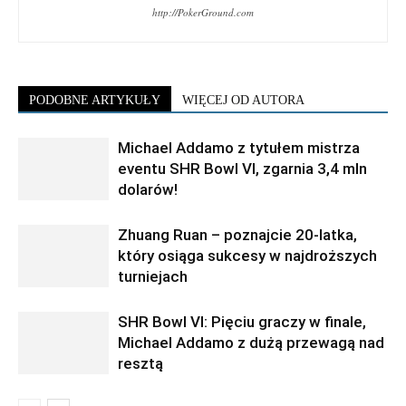
http://PokerGround.com
PODOBNE ARTYKUŁY
WIĘCEJ OD AUTORA
Michael Addamo z tytułem mistrza
eventu SHR Bowl VI, zgarnia 3,4 mln
dolarów!
Zhuang Ruan – poznajcie 20-latka,
który osiąga sukcesy w najdroższych
turniejach
SHR Bowl VI: Pięciu graczy w finale,
Michael Addamo z dużą przewagą nad
resztą