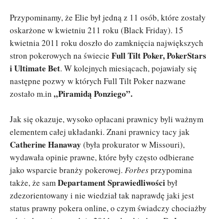
Przypominamy, że Elie był jedną z 11 osób, które zostały
oskarżone w kwietniu 211 roku (Black Friday). 15
kwietnia 2011 roku doszło do zamknięcia największych
Full Tilt Poker, PokerStars
stron pokerowych na świecie
i Ultimate Bet
. W kolejnych miesiącach, pojawiały się
następne pozwy w których Full Tilt Poker nazwane
„Piramidą Ponziego”.
zostało m.in
Jak się okazuje, wysoko opłacani prawnicy byli ważnym
elementem całej układanki. Znani prawnicy tacy jak
Catherine Hanaway
(była prokurator w Missouri),
wydawała opinie prawne, które były często odbierane
jako wsparcie branży pokerowej.
Forbes
przypomina
Departament Sprawiedliwości
także, że sam
był
zdezorientowany i nie wiedział tak naprawdę jaki jest
status prawny pokera online, o czym świadczy chociażby