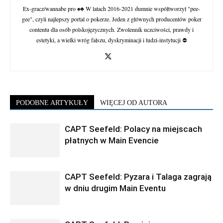
Ex-gracz/wannabe pro ♠♣ W latach 2016-2021 dumnie współtworzył "pee-
gee", czyli najlepszy portal o pokerze. Jeden z głównych producentów poker
contentu dla osób polskojęzycznych. Zwolennik uczciwości, prawdy i
estetyki, a wielki wróg fałszu, dyskryminacji i ludzi-instytucji ⛔
PODOBNE ARTYKUŁY
WIĘCEJ OD AUTORA
CAPT Seefeld: Polacy na miejscach
płatnych w Main Evencie
CAPT Seefeld: Pyzara i Talaga zagrają
w dniu drugim Main Eventu