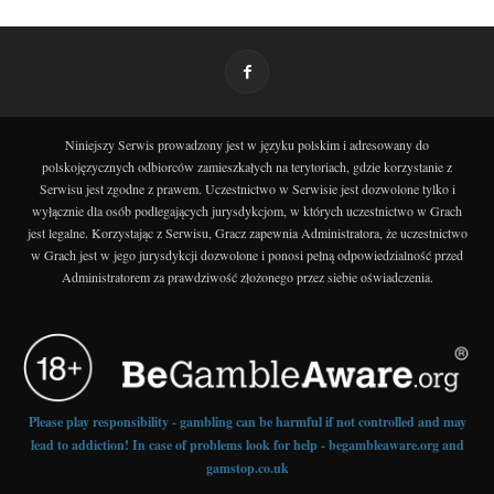
Niniejszy Serwis prowadzony jest w języku polskim i adresowany do
polskojęzycznych odbiorców zamieszkałych na terytoriach, gdzie korzystanie z
Serwisu jest zgodne z prawem. Uczestnictwo w Serwisie jest dozwolone tylko i
wyłącznie dla osób podlegających jurysdykcjom, w których uczestnictwo w Grach
jest legalne. Korzystając z Serwisu, Gracz zapewnia Administratora, że uczestnictwo
w Grach jest w jego jurysdykcji dozwolone i ponosi pełną odpowiedzialność przed
Administratorem za prawdziwość złożonego przez siebie oświadczenia.
Please play responsibility - gambling can be harmful if not controlled and may
lead to addiction! In case of problems look for help - begambleaware.org and
gamstop.co.uk