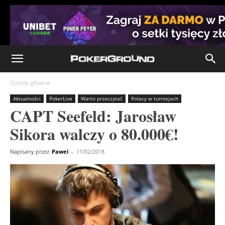
Strona główna
Aktualności
PokerLive
Warto przeczytać
Polacy w turniejach
CAPT Seefeld: Jarosław
Sikora walczy o 80.000€!
Napisany przez
Pawel
-
11/02/2018