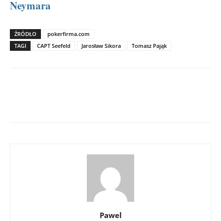
Neymara
ŹRÓDŁO
pokerfirma.com
TAGI
CAPT Seefeld
Jarosław Sikora
Tomasz Pająk
Pawel