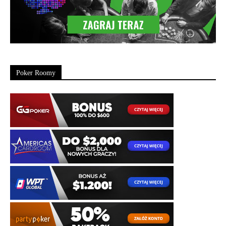
Poker Roomy