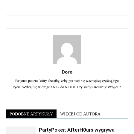
Doro
Pasjonat pokera, który chciałby, żeby gra stała się ważniejszą częścią jego
życia. Wybrał się w drogę z NL2 do NL100. Czy kiedyś zrealizuje swój cel?
PODOBNE ARTYKUŁY
WIĘCEJ OD AUTORA
PartyPoker: AfterH0urs wygrywa