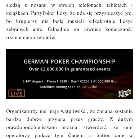
siedzą z nosami w swoich telefonach, tabletach i
książkach. PartyPoker liczy, że uda się przyspieszyć grę,
bo krupierzy nie będą musieli kilkakrotnie liczyć
zebranych ante. Odpadnie im również konieczność
rozmieniania żetonów.
Organizatorzy nie mają wątpliwości, że zmiana zostanie
bardzo dobrze przyjęta przez graczy. Z dużym
prawdopodobieństwem można stwierdzić, że inni
operatorzy podążą tym śladem, a button ante w