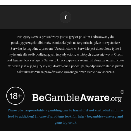
Niniejszy Serwis prowadzony jest w języku polskim i adresowany do
polskojęzycznych odbiorców zamieszkałych na terytoriach, gdzie korzystanie z
Serwisu jest zgodne z prawem. Uczestnictwo w Serwisie jest dozwolone tylko i
wyłącznie dla osób podlegających jurysdykcjom, w których uczestnictwo w Grach
jest legalne. Korzystając z Serwisu, Gracz zapewnia Administratora, że uczestnictwo
w Grach jest w jego jurysdykcji dozwolone i ponosi pełną odpowiedzialność przed
Administratorem za prawdziwość złożonego przez siebie oświadczenia.
Please play responsibility - gambling can be harmful if not controlled and may
lead to addiction! In case of problems look for help - begambleaware.org and
gamstop.co.uk