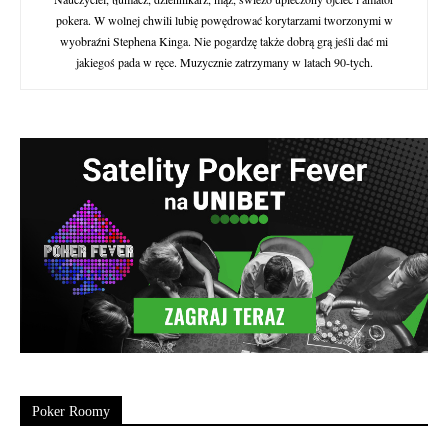
pokera. W wolnej chwili lubię powędrować korytarzami tworzonymi w
wyobraźni Stephena Kinga. Nie pogardzę także dobrą grą jeśli dać mi
jakiegoś pada w ręce. Muzycznie zatrzymany w latach 90-tych.
Poker Roomy