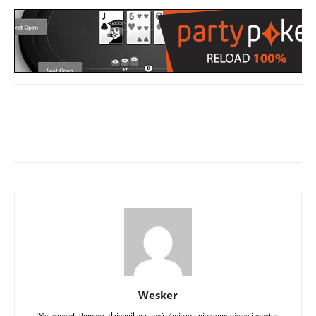
Wesker
Nauczyciel, tłumacz, dziennikarz, mąż, świeżo upieczony ojciec i amator