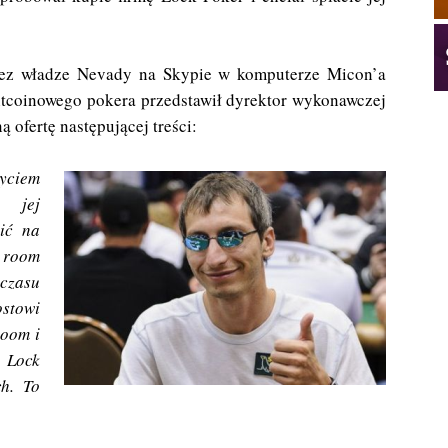
ez władze Nevady na Skypie w komputerze Micon’a
Bitcoinowego pokera przedstawił dyrektor wykonawczej
 ofertę następującej treści:
byciem
 jej
ić na
 room
czasu
ostowi
room i
 Lock
ch. To