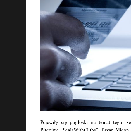
Pojawiły się pogłoski na temat tego, 
Bitcoiny, “SealsWithClubs”, Bryan Micon 