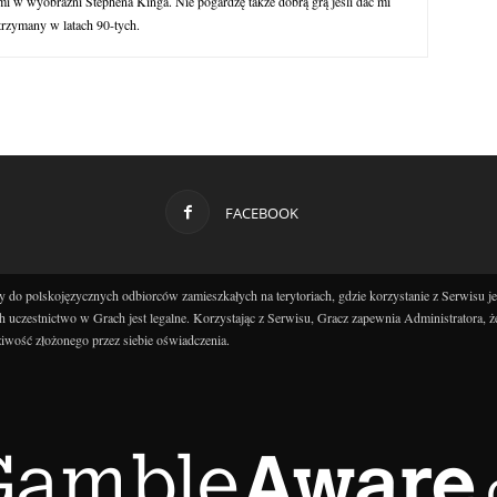
 w wyobraźni Stephena Kinga. Nie pogardzę także dobrą grą jeśli dać mi
trzymany w latach 90-tych.
FACEBOOK
 do polskojęzycznych odbiorców zamieszkałych na terytoriach, gdzie korzystanie z Serwisu j
h uczestnictwo w Grach jest legalne. Korzystając z Serwisu, Gracz zapewnia Administratora, ż
iwość złożonego przez siebie oświadczenia.