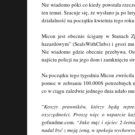
Nie wiadomo póki co kiedy powstała rzecz
ten temat. Szacuje się, że wysłano ja po l
działalność na początku kwietnia tego roku
Micon jest obecnie ścigany w Stanach Z
hazardowym” (SealsWithClubs) i grozi mu 
Nie wiadomo gdzie obecnie przebywa. Osta
najściu policji na jego dom i zamknięciu s
Na początku tego tygodnia Micon zwróciła 
pomoc w zebraniu 100.000$ potrzebnych na
co w ciągu zaledwie jednego dnia udało mu
“
Koszty prawników, którzy będą repr
oszczędności. Proszę więc o wsparcie ka
gofundme.com.
“Jako mąż i ojciec 2-letni
nadal być z moją żoną, w spokoju wychowyw