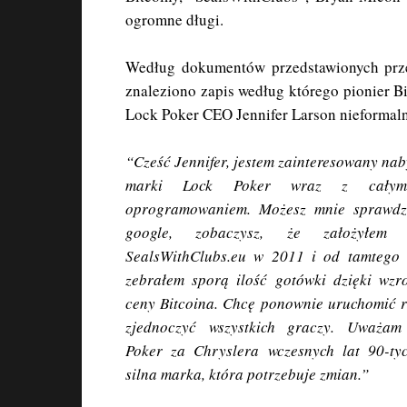
ogromne długi.
Według dokumentów przedstawionych prz
znaleziono zapis według którego pionier 
Lock Poker CEO Jennifer Larson nieformalną
“Cześć Jennifer, jestem zainteresowany na
marki Lock Poker wraz z całym
oprogramowaniem. Możesz mnie sprawdz
google, zobaczysz, że założyłem
SealsWithClubs.eu w 2011 i od tamtego 
zebrałem sporą ilość gotówki dzięki wzr
ceny Bitcoina. Chcę ponownie uruchomić 
zjednoczyć wszystkich graczy. Uważam
Poker za Chryslera wczesnych lat 90-ty
silna marka, która potrzebuje zmian.”