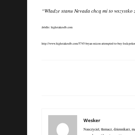
“Władze stanu Nevada chcą mi to wszystko 
źródło: highstakesdb.com
http://www.highstakesdb.com/5745-bryan-micon-attempted-to-buy-lock-poker
Wesker
Nauczyciel, tłumacz, dziennikarz, m