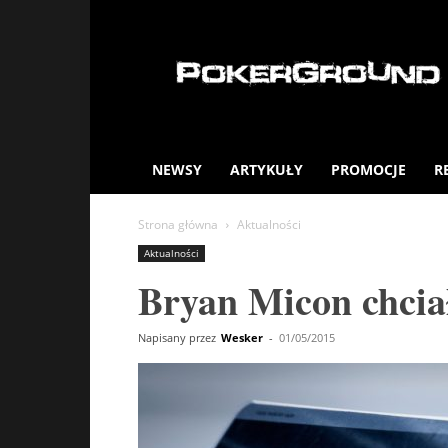
PokerGround.com
NEWSY
ARTYKUŁY
PROMOCJE
R
Strona główna
Aktualności
Aktualności
Bryan Micon chcia
Napisany przez
Wesker
-
01/05/2015