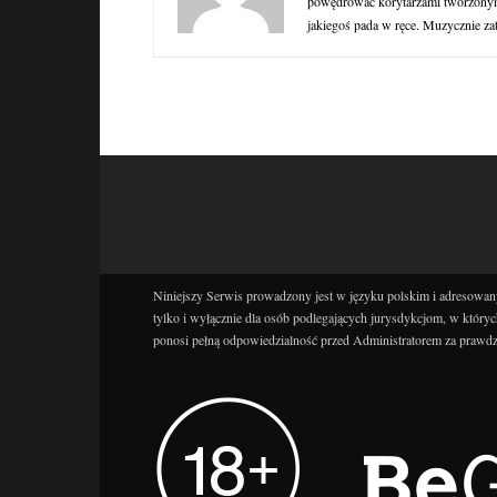
powędrować korytarzami tworzonymi
jakiegoś pada w ręce. Muzycznie za
Niniejszy Serwis prowadzony jest w języku polskim i adresowany
tylko i wyłącznie dla osób podlegających jurysdykcjom, w któryc
ponosi pełną odpowiedzialność przed Administratorem za prawdz