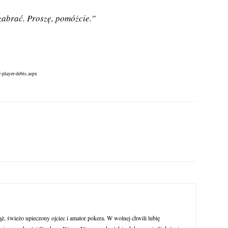
zabrać. Proszę, pomóżcie.”
-player-debts.aspx
ąż, świeżo upieczony ojciec i amator pokera. W wolnej chwili lubię