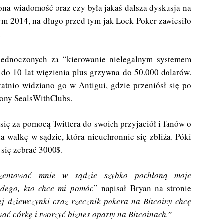
ona wiadomość oraz czy była jakaś dalsza dyskusja na
utym 2014, na długo przed tym jak Lock Poker zawiesiło
.
jednoczonych za “kierowanie nielegalnym systemem
do 10 lat więzienia plus grzywna do 50.000 dolarów.
tnio widziano go w Antigui, gdzie przeniósł się po
trony SealsWithClubs.
się za pomocą Twittera do swoich przyjaciół i fanów o
 walkę w sądzie, która nieuchronnie się zbliża. Póki
 się zebrać 3000$.
ezentować mnie w sądzie szybko pochłoną moje
żdego, kto chce mi pomóc
” napisał Bryan na stronie
ej dziewczynki oraz rzecznik pokera na Bitcoiny chcę
ać córkę i tworzyć biznes oparty na Bitcoinach.”