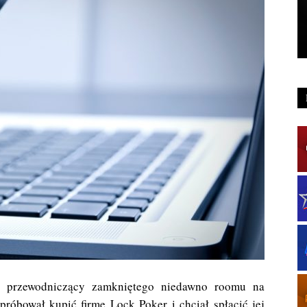
że przewodniczący zamkniętego niedawno roomu na
próbował kupić firmę Lock Poker i chciał spłacić jej