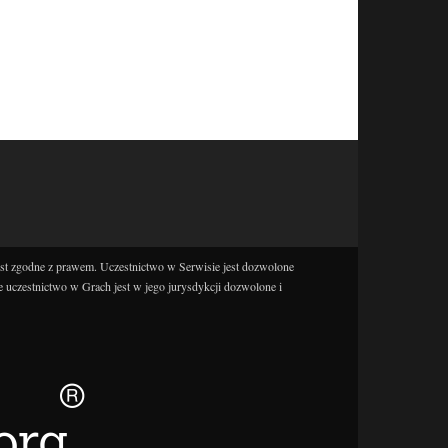
est zgodne z prawem. Uczestnictwo w Serwisie jest dozwolone
e uczestnictwo w Grach jest w jego jurysdykcji dozwolone i